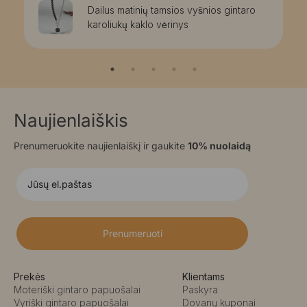
Dailus matinių tamsios vyšnios gintaro
karoliukų kaklo vėrinys
Naujienlaiškis
Prenumeruokite naujienlaiškį ir gaukite
10% nuolaidą
Prenumeruoti
Prekės
Klientams
Moteriški gintaro papuošalai
Paskyra
Vyriški gintaro papuošalai
Dovanų kuponai