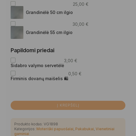
25,00
€
Grandinėlė 50 cm ilgio
30,00
€
Grandinėlė 55 cm ilgio
Papildomi priedai
3,00
€
Sidabro valymo servetėlė
0,50
€
Firminis dovanų maišelis 🛍
Į KREPŠELĮ
Produkto kodas:
VG1898
Kategorijos:
Moteriški papuošalai
,
Pakabukai
,
Vienetiniai
gaminiai