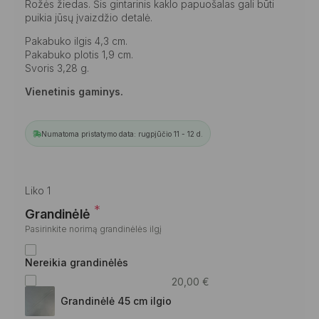
Rožės žiedas. Šis gintarinis kaklo papuošalas gali būti
puikia jūsų įvaizdžio detalė.
Pakabuko ilgis 4,3 cm.
Pakabuko plotis 1,9 cm.
Svoris 3,28 g.
Vienetinis gaminys.
Numatoma pristatymo data: rugpjūčio 11 - 12 d.
Liko 1
*
Grandinėlė
Pasirinkite norimą grandinėlės ilgį
Nereikia grandinėlės
20,00
€
Grandinėlė 45 cm ilgio