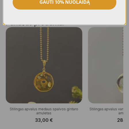
GAUTI 10% NUOLAIDĄ
Panašūs produktai
Stilingas apvalus medaus spalvos gintaro
Stilingas apvalus vande
amuletas
amule
33,00
€
28,