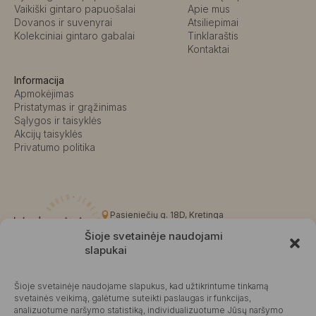
Vaikiški gintaro papuošalai
Apie mus
Dovanos ir suvenyrai
Atsiliepimai
Kolekciniai gintaro gabalai
Tinklaraštis
Kontaktai
Informacija
Apmokėjimas
Pristatymas ir grąžinimas
Sąlygos ir taisyklės
Akcijų taisyklės
Privatumo politika
Pasieniečių g. 18D, Kretinga
+370 676 63691
Šioje svetainėje naudojami
info@kalvaite.lt
slapukai
Šioje svetainėje naudojame slapukus, kad užtikrintume tinkamą
Kalvaitė
svetainės veikimą, galėtume suteikti paslaugas ir funkcijas,
analizuotume naršymo statistiką, individualizuotume Jūsų naršymo
Produktų įvertinimas
4.99 / 5
Atsiliepimai