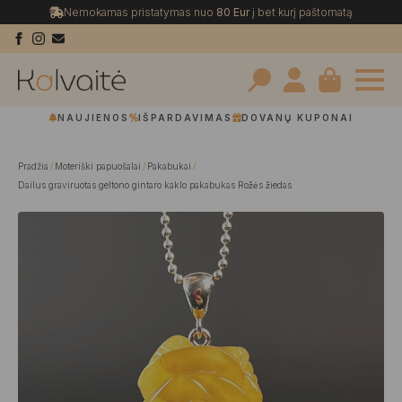
Nemokamas pristatymas nuo
80 Eur
į bet kurį paštomatą
Search
NAUJIENOS
IŠPARDAVIMAS
DOVANŲ KUPONAI
for:
Pradžia
Moteriški papuošalai
Pakabukai
Dailus graviruotas geltono gintaro kaklo pakabukas Rožės žiedas