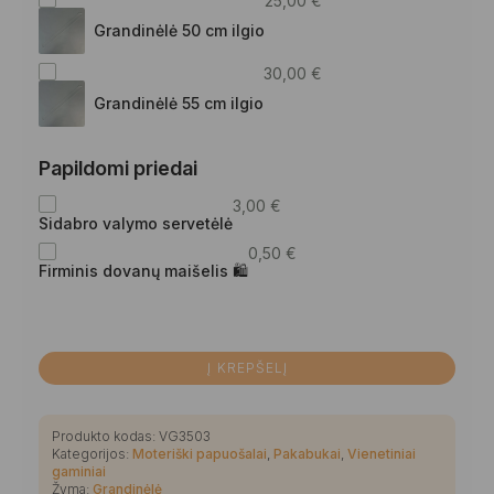
25,00
€
Grandinėlė 50 cm ilgio
30,00
€
Grandinėlė 55 cm ilgio
Papildomi priedai
3,00
€
Sidabro valymo servetėlė
0,50
€
Firminis dovanų maišelis 🛍
Į KREPŠELĮ
Produkto kodas:
VG3503
Kategorijos:
Moteriški papuošalai
,
Pakabukai
,
Vienetiniai
gaminiai
Žyma:
Grandinėlė