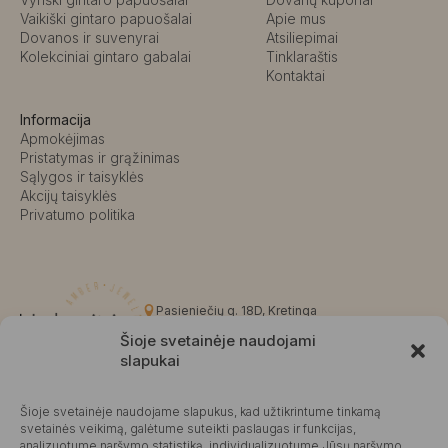
Vaikiški gintaro papuošalai
Apie mus
Dovanos ir suvenyrai
Atsiliepimai
Kolekciniai gintaro gabalai
Tinklaraštis
Kontaktai
Informacija
Apmokėjimas
Pristatymas ir grąžinimas
Sąlygos ir taisyklės
Akcijų taisyklės
Privatumo politika
Pasieniečių g. 18D, Kretinga
+370 676 63691
Šioje svetainėje naudojami
info@kalvaite.lt
slapukai
Šioje svetainėje naudojame slapukus, kad užtikrintume tinkamą
Kalvaitė
svetainės veikimą, galėtume suteikti paslaugas ir funkcijas,
analizuotume naršymo statistiką, individualizuotume Jūsų naršymo