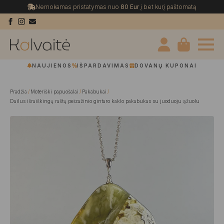
Nemokamas pristatymas nuo
80 Eur
į bet kurį paštomatą
NAUJIENOS
IŠPARDAVIMAS
DOVANŲ KUPONAI
Pradžia
Moteriški papuošalai
Pakabukai
Dailus išraiškingų raštų peizažinio gintaro kaklo pakabukas su juoduoju ąžuolu