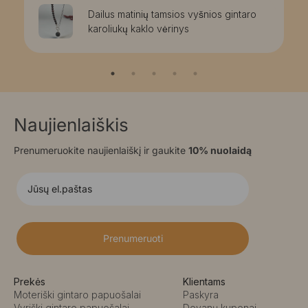
Dailus matinių tamsios vyšnios gintaro
karoliukų kaklo vėrinys
Naujienlaiškis
Prenumeruokite naujienlaiškį ir gaukite
10% nuolaidą
Prenumeruoti
Prekės
Klientams
Moteriški gintaro papuošalai
Paskyra
Vyriški gintaro papuošalai
Dovanų kuponai