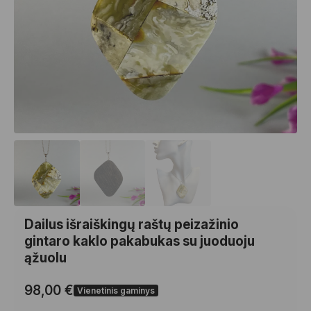
Dailus išraiškingų raštų peizažinio
gintaro kaklo pakabukas su juoduoju
ąžuolu
98,00
€
Vienetinis gaminys