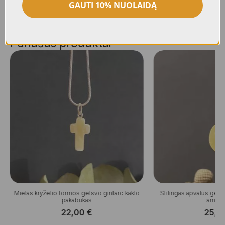
GAUTI 10% NUOLAIDĄ
Panašūs produktai
Mielas kryželio formos gelsvo gintaro kaklo
Stilingas apvalus gels
pakabukas
amule
22,00
€
25,0