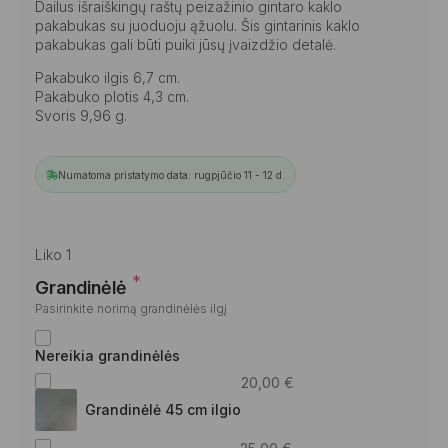
Dailus išraiškingų raštų peizažinio gintaro kaklo
pakabukas su juoduoju ąžuolu. Šis gintarinis kaklo
pakabukas gali būti puiki jūsų įvaizdžio detalė.
Pakabuko ilgis 6,7 cm.
Pakabuko plotis 4,3 cm.
Svoris 9,96 g.
Numatoma pristatymo data: rugpjūčio 11 - 12 d.
Liko 1
*
Grandinėlė
Pasirinkite norimą grandinėlės ilgį
Nereikia grandinėlės
20,00
€
Grandinėlė 45 cm ilgio