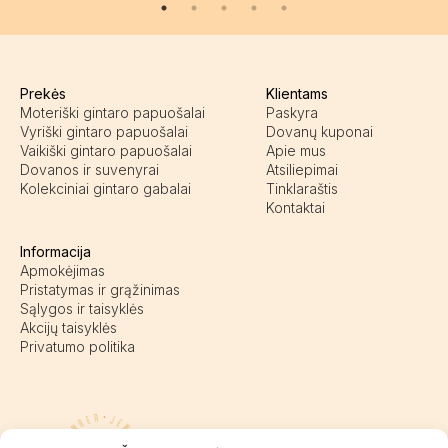
Prekės
Klientams
Moteriški gintaro papuošalai
Paskyra
Vyriški gintaro papuošalai
Dovanų kuponai
Vaikiški gintaro papuošalai
Apie mus
Dovanos ir suvenyrai
Atsiliepimai
Kolekciniai gintaro gabalai
Tinklaraštis
Kontaktai
Informacija
Apmokėjimas
Pristatymas ir grąžinimas
Sąlygos ir taisyklės
Akcijų taisyklės
Privatumo politika
Pasieniečių g. 18D, Kretinga