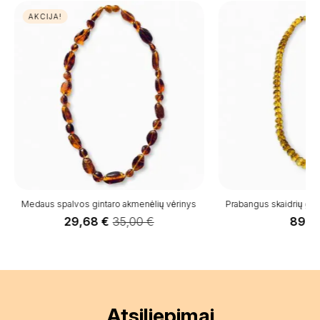
AKCIJA!
Medaus spalvos gintaro akmenėlių vėrinys
Prabangus skaidrių gint
29,68
€
35,00
€
89,
Original
Current
price
price
was:
is:
35,00 €.
29,68 €.
Atsiliepimai