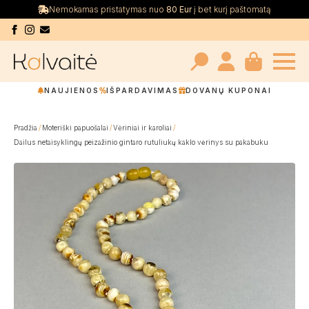
Nemokamas pristatymas nuo
80 Eur
į bet kurį paštomatą
Search
NAUJIENOS
IŠPARDAVIMAS
DOVANŲ KUPONAI
for:
Pradžia
Moteriški papuošalai
Vėriniai ir karoliai
Dailus netaisyklingų peizažinio gintaro rutuliukų kaklo vėrinys su pakabuku