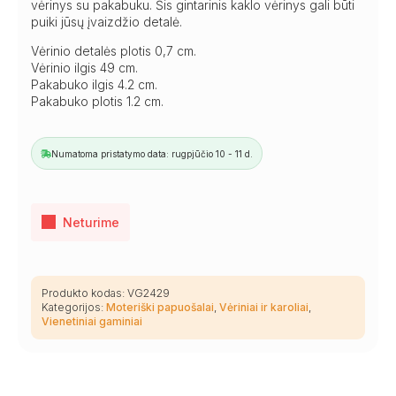
vėrinys su pakabuku. Šis gintarinis kaklo vėrinys gali būti
puiki jūsų įvaizdžio detalė.
Vėrinio detalės plotis 0,7 cm.
Vėrinio ilgis 49 cm.
Pakabuko ilgis 4.2 cm.
Pakabuko plotis 1.2 cm.
Numatoma pristatymo data: rugpjūčio 10 - 11 d.
Neturime
Produkto kodas:
VG2429
Kategorijos:
Moteriški papuošalai
,
Vėriniai ir karoliai
,
Vienetiniai gaminiai