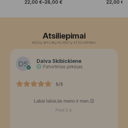
22,00
€
–
28,00
€
22,00
€
–
Price
P
range:
r
22,00 €
2
through
t
28,00 €
2
Atsiliepimai
MŪSŲ MYLIMŲ KLIENTŲ ATSILIEPIMAI
Daiva Skibickiene
Patvirtintas pirkėjas
5/5
Labai labai,tai mano ir man.😊
Prieš 3 d.