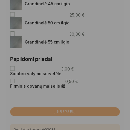
Grandinėlė 45 cm ilgio
25,00
€
Grandinėlė 50 cm ilgio
30,00
€
Grandinėlė 55 cm ilgio
Papildomi priedai
3,00
€
Sidabro valymo servetėlė
0,50
€
Firminis dovanų maišelis 🛍
Į KREPŠELĮ
Produkto kodas:
VG2031