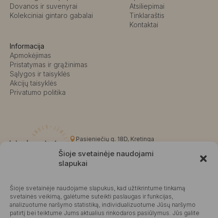
Dovanos ir suvenyrai
Atsiliepimai
Kolekciniai gintaro gabalai
Tinklaraštis
Kontaktai
Informacija
Apmokėjimas
Pristatymas ir grąžinimas
Sąlygos ir taisyklės
Akcijų taisyklės
Privatumo politika
Pasieniečių g. 18D, Kretinga
+370 676 63691
Šioje svetainėje naudojami
info@kalvaite.lt
slapukai
Šioje svetainėje naudojame slapukus, kad užtikrintume tinkamą
Kalvaitė
svetainės veikimą, galėtume suteikti paslaugas ir funkcijas,
analizuotume naršymo statistiką, individualizuotume Jūsų naršymo
Produktų įvertinimas
4.99 / 5
Atsiliepimai
patirtį bei teiktume Jums aktualius rinkodaros pasiūlymus. Jūs galite