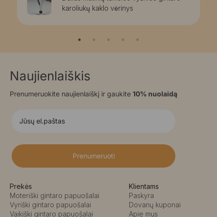
karoliukų kaklo vėrinys
Naujienlaiškis
Prenumeruokite naujienlaiškį ir gaukite
10% nuolaidą
Prenumeruoti
Prekės
Klientams
Moteriški gintaro papuošalai
Paskyra
Vyriški gintaro papuošalai
Dovanų kuponai
Vaikiški gintaro papuošalai
Apie mus