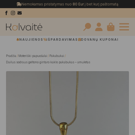
Nemokamas pristatymas nuo
80 Eur
į bet kurį paštomatą
Search
NAUJIENOS
IŠPARDAVIMAS
DOVANŲ KUPONAI
for:
Pradžia
Moteriški papuošalai
Pakabukai
Dailus sodraus geltono gintaro kaklo pakabukas – amuletas