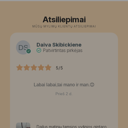
31,00 €.
27,93 €.
Atsiliepimai
MŪSŲ MYLIMŲ KLIENTŲ ATSILIEPIMAI
Daiva Skibickiene
Patvirtintas pirkėjas
5/5
Labai labai,tai mano ir man.😊
Prieš 2 d.
Dailus matinių tamsios vyšnios gintaro