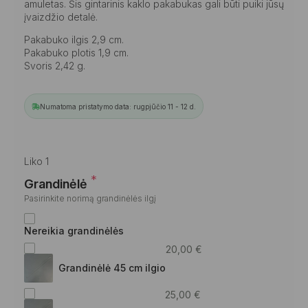
amuletas. Šis gintarinis kaklo pakabukas gali būti puiki jūsų
įvaizdžio detalė.
Pakabuko ilgis 2,9 cm.
Pakabuko plotis 1,9 cm.
Svoris 2,42 g.
Numatoma pristatymo data: rugpjūčio 11 - 12 d.
Liko 1
*
Grandinėlė
Pasirinkite norimą grandinėlės ilgį
Nereikia grandinėlės
20,00
€
Grandinėlė 45 cm ilgio
25,00
€