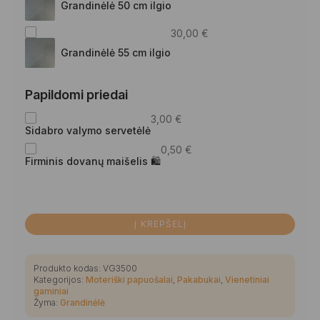
Grandinėlė 50 cm ilgio
30,00
€
Grandinėlė 55 cm ilgio
Papildomi priedai
3,00
€
Sidabro valymo servetėlė
0,50
€
Firminis dovanų maišelis 🛍
Į KREPŠELĮ
Produkto kodas:
VG3500
Kategorijos:
Moteriški papuošalai
,
Pakabukai
,
Vienetiniai
gaminiai
Žyma:
Grandinėlė