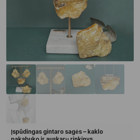
Įspūdingas gintaro sagės – kaklo
pakabuko ir auskarų rinkinys