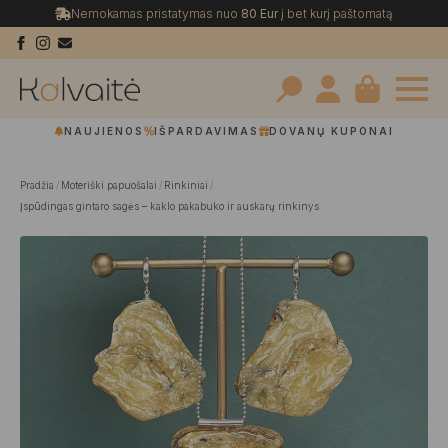
Nemokamas pristatymas nuo
80 Eur
į bet kurį paštomatą
Search
NAUJIENOS
IŠPARDAVIMAS
DOVANŲ KUPONAI
for:
Pradžia
Moteriški papuošalai
Rinkiniai
Įspūdingas gintaro sagės – kaklo pakabuko ir auskarų rinkinys