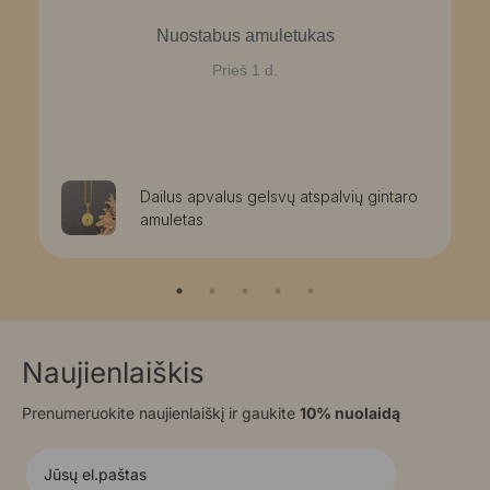
Nuostabus amuletukas
Prieš 1 d.
Dailus apvalus gelsvų atspalvių gintaro
amuletas
Naujienlaiškis
Prenumeruokite naujienlaiškį ir gaukite
10% nuolaidą