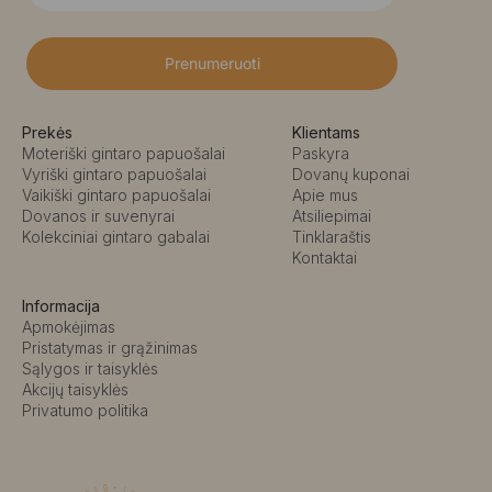
Prenumeruoti
Prekės
Klientams
Moteriški gintaro papuošalai
Paskyra
Vyriški gintaro papuošalai
Dovanų kuponai
Vaikiški gintaro papuošalai
Apie mus
Dovanos ir suvenyrai
Atsiliepimai
Kolekciniai gintaro gabalai
Tinklaraštis
Kontaktai
Informacija
Apmokėjimas
Pristatymas ir grąžinimas
Sąlygos ir taisyklės
Akcijų taisyklės
Privatumo politika