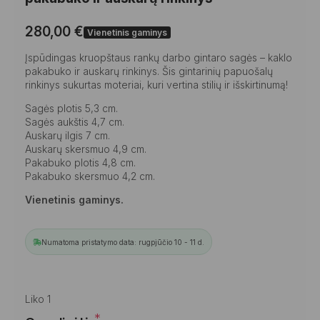
280,00
€
Vienetinis gaminys
Įspūdingas kruopštaus rankų darbo gintaro sagės – kaklo
pakabuko ir auskarų rinkinys. Šis gintarinių papuošalų
rinkinys sukurtas moteriai, kuri vertina stilių ir išskirtinumą!
Sagės plotis 5,3 cm.
Sagės aukštis 4,7 cm.
Auskarų ilgis 7 cm.
Auskarų skersmuo 4,9 cm.
Pakabuko plotis 4,8 cm.
Pakabuko skersmuo 4,2 cm.
Vienetinis gaminys.
Numatoma pristatymo data: rugpjūčio 10 - 11 d.
Liko 1
*