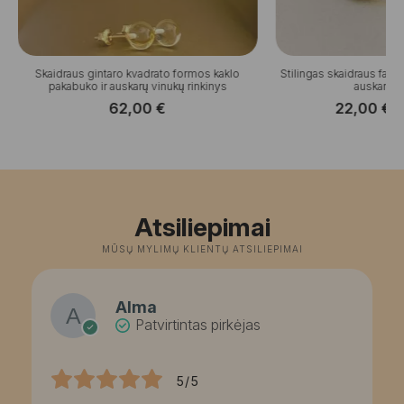
Skaidraus gintaro kvadrato formos kaklo
Stilingas skaidraus facet
pakabuko ir auskarų vinukų rinkinys
auskarų r
62,00
€
22,00
€
–
P
r
2
t
2
Atsiliepimai
MŪSŲ MYLIMŲ KLIENTŲ ATSILIEPIMAI
Alma
Patvirtintas pirkėjas
5/5