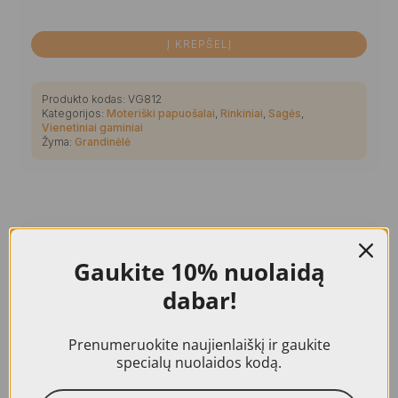
Į KREPŠELĮ
Produkto kodas:
VG812
Kategorijos:
Moteriški papuošalai
,
Rinkiniai
,
Sagės
,
Vienetiniai gaminiai
Žyma:
Grandinėlė
Papildoma informacija
Gaukite
10% nuolaidą
dabar!
Sudėtis
Natūralus Baltijos gintaras
Prenumeruokite naujienlaiškį ir gaukite
specialų nuolaidos kodą.
Spalva
Gelsva