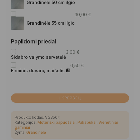
Grandinėlė 50 cm ilgio
30,00
€
Grandinėlė 55 cm ilgio
Papildomi priedai
3,00
€
Sidabro valymo servetėlė
0,50
€
Firminis dovanų maišelis 🛍
Į KREPŠELĮ
Produkto kodas:
VG3504
Kategorijos:
Moteriški papuošalai
,
Pakabukai
,
Vienetiniai
gaminiai
Žyma:
Grandinėlė