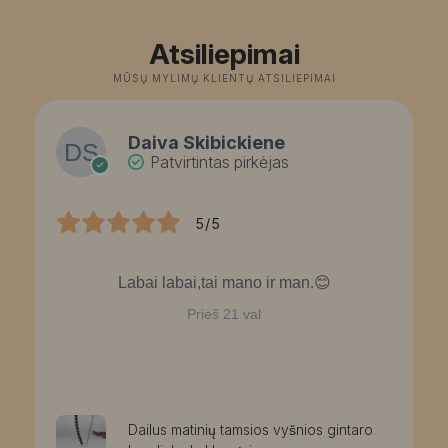
3
2
Atsiliepimai
MŪSŲ MYLIMŲ KLIENTŲ ATSILIEPIMAI
Daiva Skibickiene
Patvirtintas pirkėjas
5/5
Labai labai,tai mano ir man.😊
Prieš 21 val
Dailus matinių tamsios vyšnios gintaro