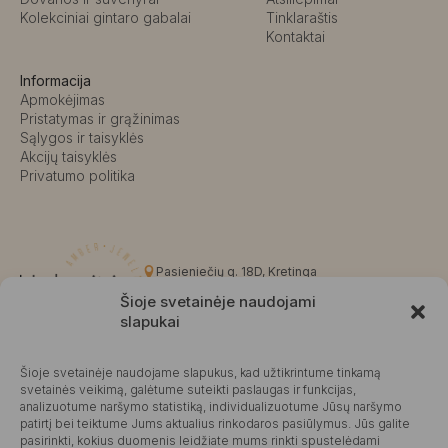
Kolekciniai gintaro gabalai
Tinklaraštis
Kontaktai
Informacija
Apmokėjimas
Pristatymas ir grąžinimas
Sąlygos ir taisyklės
Akcijų taisyklės
Privatumo politika
Pasieniečių g. 18D, Kretinga
+370 676 63691
Šioje svetainėje naudojami
info@kalvaite.lt
slapukai
Šioje svetainėje naudojame slapukus, kad užtikrintume tinkamą
Kalvaitė
svetainės veikimą, galėtume suteikti paslaugas ir funkcijas,
analizuotume naršymo statistiką, individualizuotume Jūsų naršymo
Produktų įvertinimas
4.99 / 5
Atsiliepimai
patirtį bei teiktume Jums aktualius rinkodaros pasiūlymus. Jūs galite
pasirinkti, kokius duomenis leidžiate mums rinkti spustelėdami