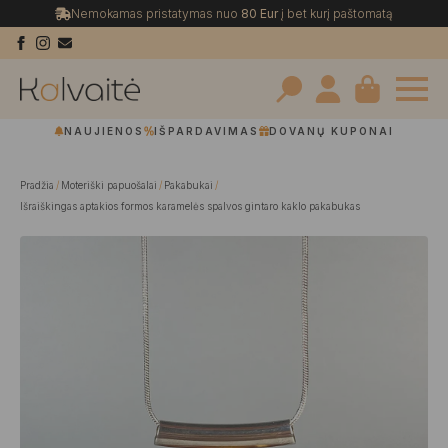
Nemokamas pristatymas nuo
80 Eur
į bet kurį paštomatą
Search
NAUJIENOS
IŠPARDAVIMAS
DOVANŲ KUPONAI
for:
Pradžia
Moteriški papuošalai
Pakabukai
Išraiškingas aptakios formos karamelės spalvos gintaro kaklo pakabukas