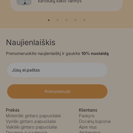
karoliukų kaklo vėrinys
Naujienlaiškis
Prenumeruokite naujienlaiškį ir gaukite
10% nuolaidą
Prenumeruoti
Prekės
Klientams
Moteriški gintaro papuošalai
Paskyra
Vyriški gintaro papuošalai
Dovanų kuponai
Vaikiški gintaro papuošalai
Apie mus
Dovanos ir suvenyrai
Atsiliepimai