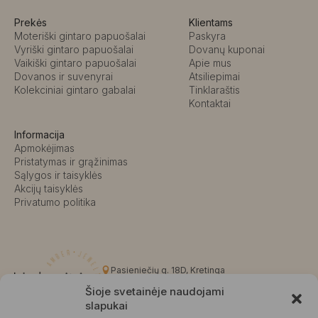
Prekės
Klientams
Moteriški gintaro papuošalai
Paskyra
Vyriški gintaro papuošalai
Dovanų kuponai
Vaikiški gintaro papuošalai
Apie mus
Dovanos ir suvenyrai
Atsiliepimai
Kolekciniai gintaro gabalai
Tinklaraštis
Kontaktai
Informacija
Apmokėjimas
Pristatymas ir grąžinimas
Sąlygos ir taisyklės
Akcijų taisyklės
Privatumo politika
Pasieniečių g. 18D, Kretinga
+370 676 63691
Šioje svetainėje naudojami
info@kalvaite.lt
slapukai