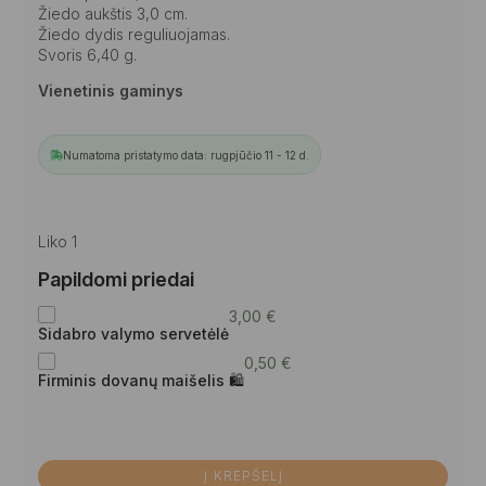
Žiedo aukštis 3,0 cm.
Žiedo dydis reguliuojamas.
Svoris 6,40 g.
Vienetinis gaminys
Numatoma pristatymo data: rugpjūčio 11 - 12 d.
Liko 1
Papildomi priedai
3,00
€
Sidabro valymo servetėlė
0,50
€
Firminis dovanų maišelis 🛍
Į KREPŠELĮ