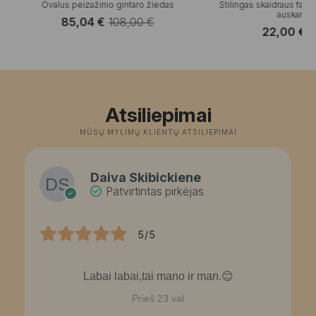
Ovalus peizažinio gintaro žiedas
Stilingas skaidraus facet
auskarų r
85,04
€
108,00
€
Original
Current
22,00
€
–
P
price
price
r
was:
is:
2
108,00 €.
85,04 €.
t
2
Atsiliepimai
MŪSŲ MYLIMŲ KLIENTŲ ATSILIEPIMAI
Daiva Skibickiene
Patvirtintas pirkėjas
5/5
Labai labai,tai mano ir man.😊
Prieš 23 val