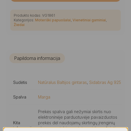
Produkto kodas:
VG1861
Kategorijos:
Moteriški papuošalai
,
Vienetiniai gaminiai
,
Žiedai
Papildoma informacija
Sudėtis
Natūralus Baltijos gintaras
,
Sidabras Ag 925
Spalva
Marga
Prekės spalva gali nežymiai skirtis nuo
elektroninėje parduotuvėje pavaizduotos
Kita
prekės dėl naudojamų skirtingų įrenginių
informacija
ekranų ypatybių, nustatymų ir/ar apšvietimo