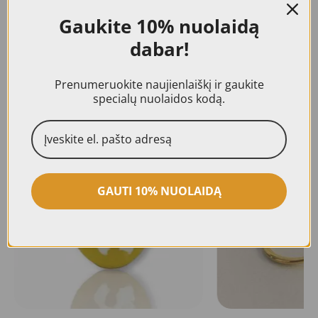
nuotraukose., Visiems mūsų gaminiams
Gaukite
10% nuolaidą
suteikiama 24 mėn. kokybės garantija.
dabar!
Prenumeruokite naujienlaiškį ir gaukite
specialų nuolaidos kodą.
Panašūs produktai
AKCIJA!
GAUTI 10% NUOLAIDĄ