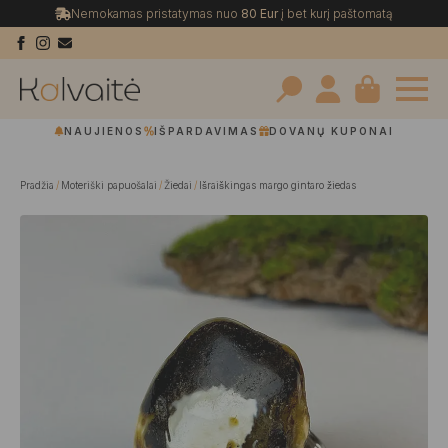
Nemokamas pristatymas nuo
80 Eur
į bet kurį paštomatą
Search
NAUJIENOS
IŠPARDAVIMAS
DOVANŲ KUPONAI
for:
Pradžia
Moteriški papuošalai
Žiedai
Išraiškingas margo gintaro žiedas