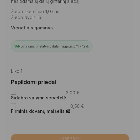
nešiodama šį dailų gintarinį žiedą.
Žiedo skersmuo 1,0 cm.
Žiedo dydis 16.
Vienetinis gaminys.
Numatoma pristatymo data: rugpjūčio 11 - 12 d.
Liko 1
Papildomi priedai
3,00
€
Sidabro valymo servetėlė
0,50
€
Firminis dovanų maišelis 🛍
Į KREPŠELĮ