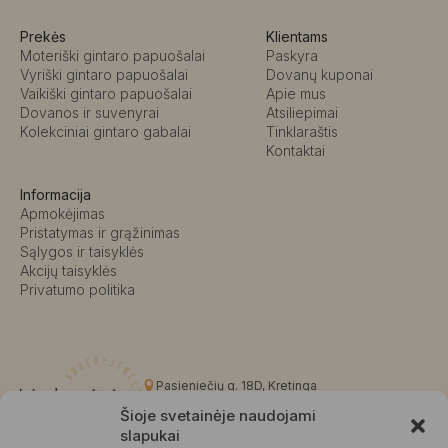
Prekės
Klientams
Moteriški gintaro papuošalai
Paskyra
Vyriški gintaro papuošalai
Dovanų kuponai
Vaikiški gintaro papuošalai
Apie mus
Dovanos ir suvenyrai
Atsiliepimai
Kolekciniai gintaro gabalai
Tinklaraštis
Kontaktai
Informacija
Apmokėjimas
Pristatymas ir grąžinimas
Sąlygos ir taisyklės
Akcijų taisyklės
Privatumo politika
Pasieniečių g. 18D, Kretinga
+370 676 63691
Šioje svetainėje naudojami
info@kalvaite.lt
slapukai