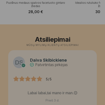
Puošnus medaus spalvos facetuoto gintaro
Idealios rutuliuko for
žiedas
žied
28,00
€
30,
Atsiliepimai
MŪSŲ MYLIMŲ KLIENTŲ ATSILIEPIMAI
Daiva Skibickiene
Patvirtintas pirkėjas
5/5
Labai labai,tai mano ir man.😊
Prieš 3 d.