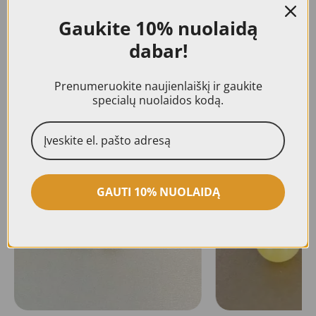
nuotraukose., Visiems mūsų gaminiams
Gaukite
10% nuolaidą
suteikiama 24 mėn. kokybės garantija.
dabar!
Prenumeruokite naujienlaiškį ir gaukite
specialų nuolaidos kodą.
Panašūs produktai
GAUTI 10% NUOLAIDĄ