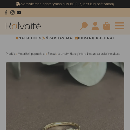
Nemokamas pristatymas nuo
80 Eur
į bet kurį paštomatą
Search
NAUJIENOS
IŠPARDAVIMAS
DOVANŲ KUPONAI
for:
Pradžia
Moteriški papuošalai
Žiedai
Jaunatviškas gintaro žiedas su auksine akute