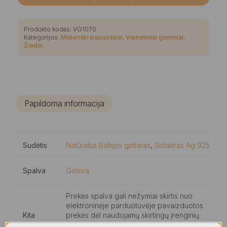
Produkto kodas:
VG1070
Kategorijos:
Moteriški papuošalai
,
Vienetiniai gaminiai
,
Žiedai
Papildoma informacija
Sudėtis
Natūralus Baltijos gintaras
,
Sidabras Ag 925
Spalva
Gelsva
Prekės spalva gali nežymiai skirtis nuo
elektroninėje parduotuvėje pavaizduotos
Kita
prekės dėl naudojamų skirtingų įrenginių
informacija
ekranų ypatybių, nustatymų ir/ar apšvietimo