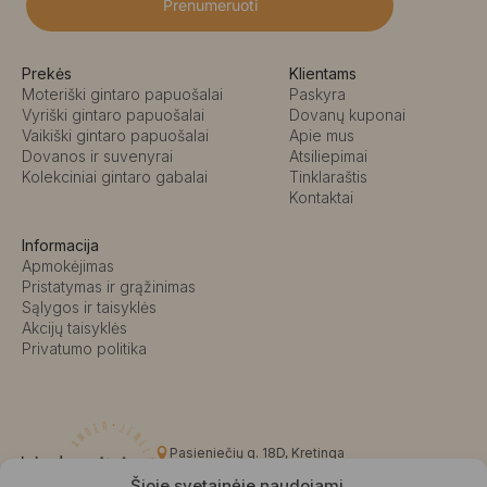
Prenumeruoti
Prekės
Klientams
Moteriški gintaro papuošalai
Paskyra
Vyriški gintaro papuošalai
Dovanų kuponai
Vaikiški gintaro papuošalai
Apie mus
Dovanos ir suvenyrai
Atsiliepimai
Kolekciniai gintaro gabalai
Tinklaraštis
Kontaktai
Informacija
Apmokėjimas
Pristatymas ir grąžinimas
Sąlygos ir taisyklės
Akcijų taisyklės
Privatumo politika
Pasieniečių g. 18D, Kretinga
+370 676 63691
Šioje svetainėje naudojami