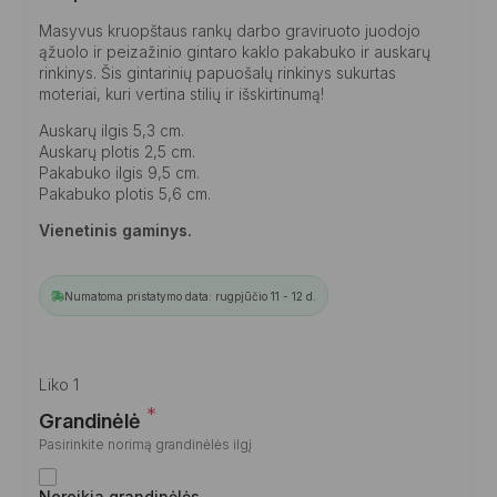
Masyvus kruopštaus rankų darbo graviruoto juodojo
ąžuolo ir peizažinio gintaro kaklo pakabuko ir auskarų
rinkinys. Šis gintarinių papuošalų rinkinys sukurtas
moteriai, kuri vertina stilių ir išskirtinumą!
Auskarų ilgis 5,3 cm.
Auskarų plotis 2,5 cm.
Pakabuko ilgis 9,5 cm.
Pakabuko plotis 5,6 cm.
Vienetinis gaminys.
Numatoma pristatymo data: rugpjūčio 11 - 12 d.
Liko 1
*
Grandinėlė
Pasirinkite norimą grandinėlės ilgį
Nereikia grandinėlės