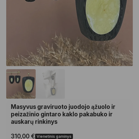
Masyvus graviruoto juodojo ąžuolo ir
peizažinio gintaro kaklo pakabuko ir
auskarų rinkinys
310,00
€
Vienetinis gaminys