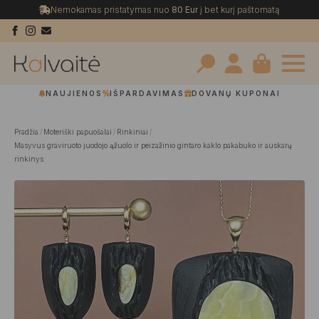
Nemokamas pristatymas nuo
80 Eur
į bet kurį paštomatą
Search
NAUJIENOS
IŠPARDAVIMAS
DOVANŲ KUPONAI
for:
Pradžia
Moteriški papuošalai
Rinkiniai
Masyvus graviruoto juodojo ąžuolo ir peizažinio gintaro kaklo pakabuko ir auskarų
rinkinys