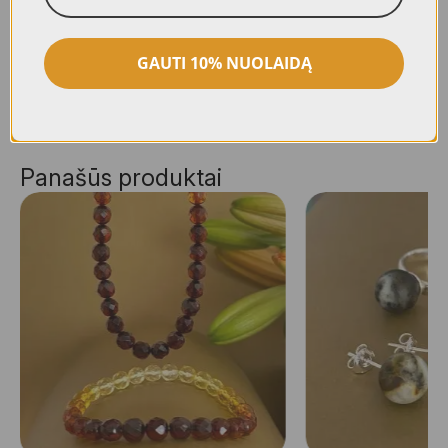
informacija
ekranų ypatybių, nustatymų ir/ar apšvietimo
nuotraukose., Visiems mūsų gaminiams
suteikiama 24 mėn. kokybės garantija.
GAUTI 10% NUOLAIDĄ
Panašūs produktai