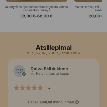
Vaivorykštės spalvos facetuoto gintaro vėrinio
Matinis tamsių raštų gin
ir apyrankės rinkinys
žiedo ri
38,00
€
–
68,00
€
20,00
€
–
Price
P
range:
r
38,00 €
2
through
t
68,00 €
3
Atsiliepimai
MŪSŲ MYLIMŲ KLIENTŲ ATSILIEPIMAI
Daiva Skibickiene
Patvirtintas pirkėjas
5/5
Labai labai,tai mano ir man.😊