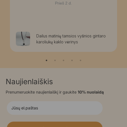
Prieš 2 d.
Dailus matinių tamsios vyšnios gintaro
karoliukų kaklo vėrinys
Naujienlaiškis
Prenumeruokite naujienlaiškį ir gaukite
10% nuolaidą