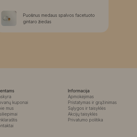
Puošnus medaus spalvos facetuoto
gintaro žiedas
ientams
Informacija
askyra
Apmokėjimas
ovanų kuponai
Pristatymas ir grąžinimas
pie mus
Sąlygos ir taisyklės
siliepimai
Akcijų taisyklės
nklaraštis
Privatumo politika
ntaktai