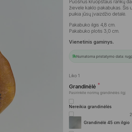
Puošnus kruopštaus rankų darb
žievele kaklo pakabukas. Šis u
puikia jūsų įvaizdžio detalė.
Pakabuko ilgis 4,8 cm.
Pakabuko plotis 3,0 cm.
Vienetinis gaminys.
Numatoma pristatymo data: rugpj
Liko 1
*
Grandinėlė
Pasirinkite norimą grandinėlės ilgį
Nereikia grandinėlės
Grandinėlė 45 cm ilgio