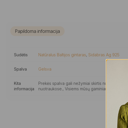
Papildoma informacija
Sudėtis
Natūralus Baltijos gintaras
,
Sidabras Ag 925
Spalva
Gelsva
Kita
Prekės spalva gali nežymiai skirtis nuo elektro
informacija
nuotraukose., Visiems mūsų gaminiams suteikiam