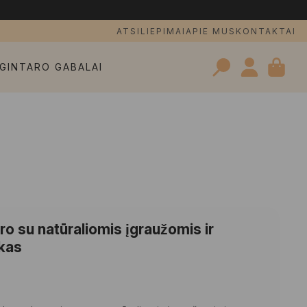
ATSILIEPIMAI
APIE MUS
KONTAKTAI
GINTARO GABALAI
Search
for:
o su natūraliomis įgraužomis ir
ukas