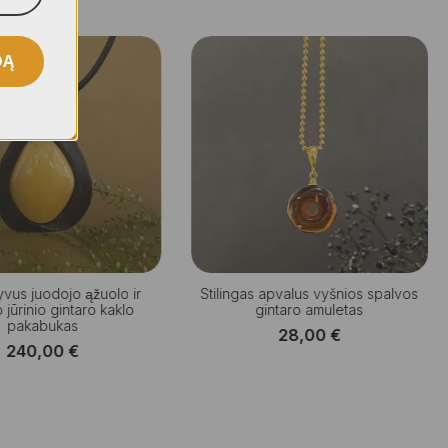
DĄ
vus juodojo ąžuolo ir
Stilingas apvalus vyšnios spalvos
 jūrinio gintaro kaklo
gintaro amuletas
pakabukas
28,00
€
240,00
€