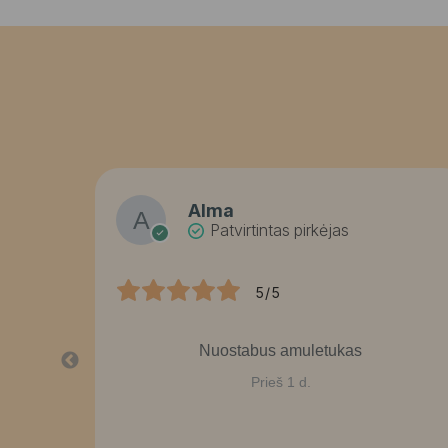
Alma
Patvirtintas pirkėjas
5/5
Nuostabus amuletukas
Prieš 1 d.