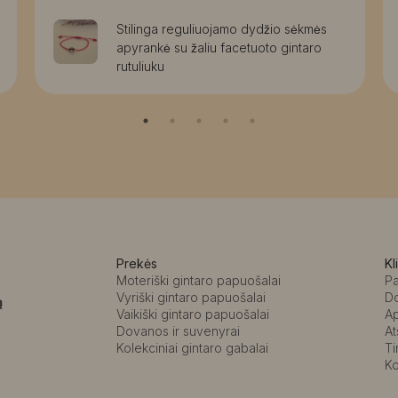
Stilinga reguliuojamo dydžio sėkmės
apyrankė su žaliu facetuoto gintaro
rutuliuku
Prekės
Kl
Moteriški gintaro papuošalai
P
Vyriški gintaro papuošalai
D
ą
Vaikiški gintaro papuošalai
A
Dovanos ir suvenyrai
At
Kolekciniai gintaro gabalai
Ti
Ko