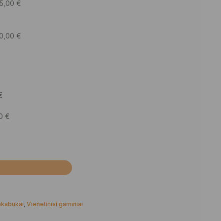
5,00
€
0,00
€
€
50
€
Į
akabukai
,
Vienetiniai gaminiai