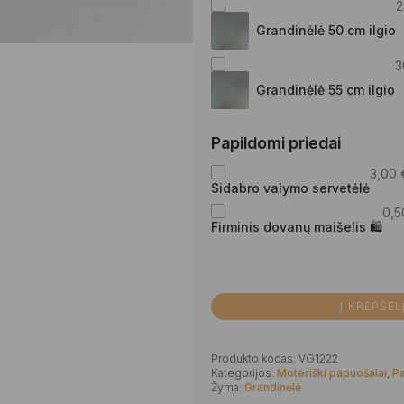
2
Grandinėlė 50 cm ilgio
3
Grandinėlė 55 cm ilgio
Papildomi priedai
3,00
Sidabro valymo servetėlė
0,
Firminis dovanų maišelis 🛍
Į KREPŠEL
Produkto kodas:
VG1222
Kategorijos:
Moteriški papuošalai
,
P
Žyma:
Grandinėlė