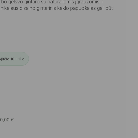
o gelsvo gintaro su natūraliomis įgraužomis ir
nikalaus dizaino gintarinis kaklo papuošalas gali būti
ūčio 10 - 11 d.
20,00
€