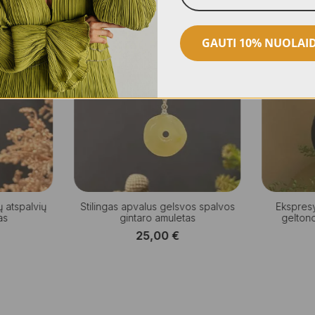
GAUTI 10% NUOLAI
ų atspalvių
Stilingas apvalus gelsvos spalvos
Ekspresy
as
gintaro amuletas
geltono
25,00
€