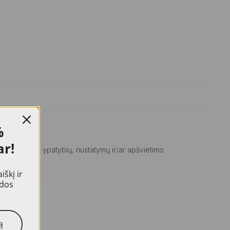
%
ar!
ginių ekranų ypatybių, nustatymų ir/ar apšvietimo
škį ir
idos