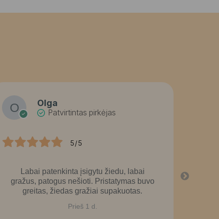
Olga
Patvirtintas pirkėjas
5/5
Labai patenkinta įsigytu žiedu, labai
La
gražus, patogus nešioti. Pristatymas buvo
greitas, žiedas gražiai supakuotas.
Prieš 1 d.