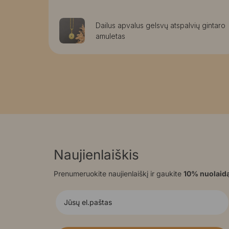
aužomis
Dailus apvalus gelsvų atspalvių gintaro
amuletas
Naujienlaiškis
Prenumeruokite naujienlaiškį ir gaukite
10% nuolaid