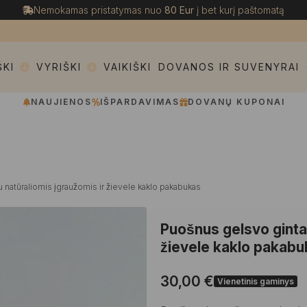
Nemokamas pristatymas nuo
80 Eur
į bet kurį paštomatą
ŠKI
VYRIŠKI
VAIKIŠKI
DOVANOS IR SUVENYRAI
NAUJIENOS
IŠPARDAVIMAS
DOVANŲ KUPONAI
natūraliomis įgraužomis ir žievele kaklo pakabukas
Puošnus gelsvo gintar
žievele kaklo pakab
30,00
€
Vienetinis gaminys