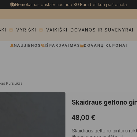
Nemokamas pristatymas nuo
80 Eur
į bet kurį paštomatą
ŠKI
VYRIŠKI
VAIKIŠKI
DOVANOS IR SUVENYRAI
NAUJIENOS
IŠPARDAVIMAS
DOVANŲ KUPONAI
kas Kuršiukas
Skaidraus geltono gin
48,00
€
Skaidraus geltono gintaro rakt
tikram gintaro mylėtojui!