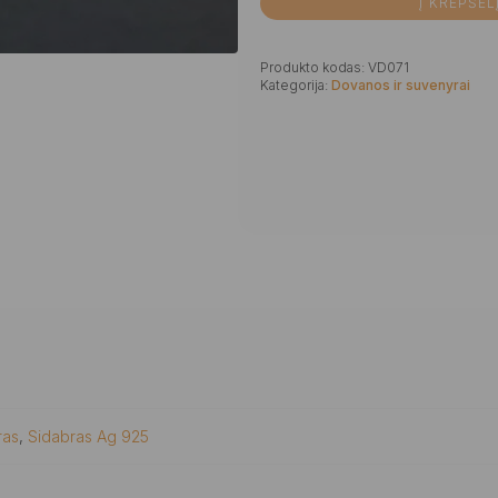
Į KREPŠEL
Produkto kodas:
VD071
Kategorija:
Dovanos ir suvenyrai
ras
,
Sidabras Ag 925