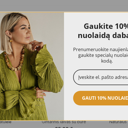
Gaukite
10
nuolaidą dab
Prenumeruokite naujienlai
gaukite specialų nuola
kodą.
GAUTI 10% NUOLAI
tulėlė
Gintarinis laivas su bure
Natūralus