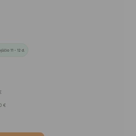
čio 11 - 12 d.
€
50
€