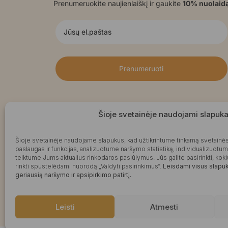
Prenumeruokite naujienlaiškį ir gaukite
10% nuolaid
Prenumeruoti
Šioje svetainėje naudojami slapuka
Šioje svetainėje naudojame slapukus, kad užtikrintume tinkamą svetainės
paslaugas ir funkcijas, analizuotume naršymo statistiką, individualizuotu
teiktume Jums aktualius rinkodaros pasiūlymus. Jūs galite pasirinkti, k
rinkti spustelėdami nuorodą „Valdyti pasirinkimus“.
Leisdami visus slapuku
geriausią naršymo ir apsipirkimo patirtį.
Leisti
Atmesti