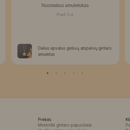
Nuostabus amuletukas
Prieš 3 d.
Dailus apvalus gelsvų atspalvių gintaro
amuletas
Prekės
Kl
Moteriški gintaro papuošalai
P