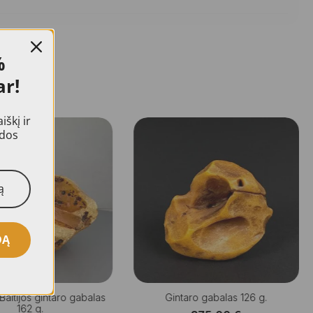
%
ar!
škį ir
idos
DĄ
 Baltijos gintaro gabalas
Gintaro gabalas 126 g.
162 g.