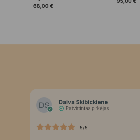
95,00
€
68,00
€
Daiva Skibickiene
Patvirtintas pirkėjas
5/5