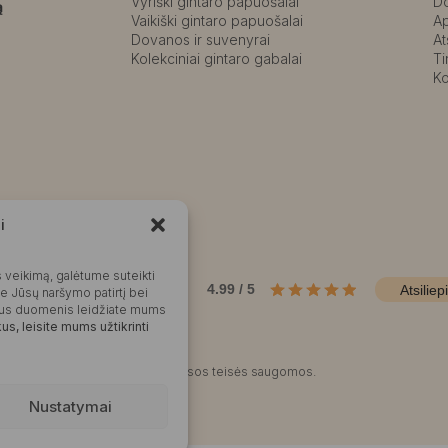
Vyriški gintaro papuošalai
D
ą
Vaikiški gintaro papuošalai
A
Dovanos ir suvenyrai
At
Kolekciniai gintaro gabalai
Ti
Ko
i
Kalvaitė
 veikimą, galėtume suteikti
Produktų įvertinimas
4.99 / 5
Atsiliep
me Jūsų naršymo patirtį bei
okius duomenis leidžiate mums
s, leisite mums užtikrinti
©2025 Visos teisės saugomos.
Nustatymai