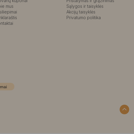
ovanų kuponai
Pristatymas ir grąžinimas
pie mus
Sąlygos ir taisyklės
siliepimai
Akcijų taisyklės
nklaraštis
Privatumo politika
ntaktai
imai