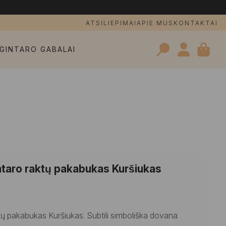
ATSILIEPIMAI
APIE MUS
KONTAKTAI
GINTARO GABALAI
Search
for:
taro raktų pakabukas Kuršiukas
ų pakabukas Kuršiukas. Subtili simboliška dovana