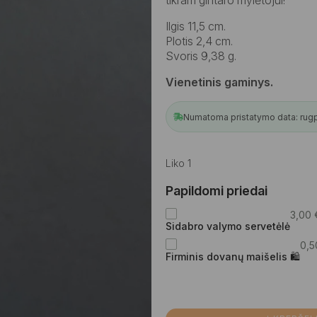
Ilgis 11,5 cm.
Plotis 2,4 cm.
Svoris 9,38 g.
Vienetinis gaminys.
Numatoma pristatymo data: rugpjū
Liko 1
Papildomi priedai
3,00
Sidabro valymo servetėlė
0,
Firminis dovanų maišelis 🛍