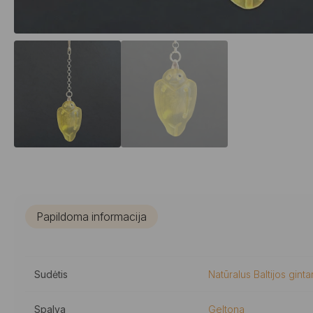
Papildoma informacija
Sudėtis
Natūralus Baltijos ginta
Spalva
Geltona