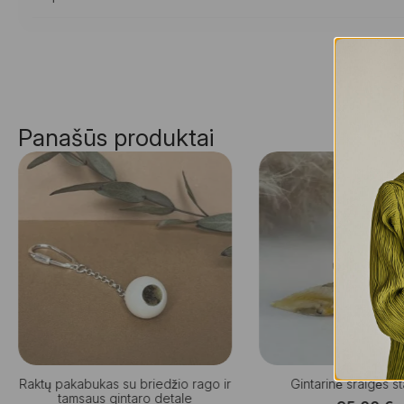
Panašūs produktai
Raktų pakabukas su briedžio rago ir
Gintarinė sraigės sta
tamsaus gintaro detale