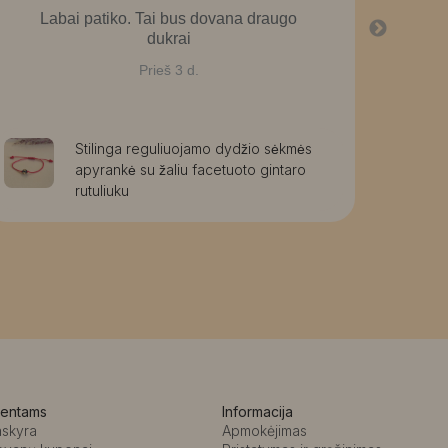
Labai patiko. Tai bus dovana draugo
La
dukrai
graž
g
Prieš 3 d.
Stilinga reguliuojamo dydžio sėkmės
apyrankė su žaliu facetuoto gintaro
rutuliuku
ientams
Informacija
askyra
Apmokėjimas