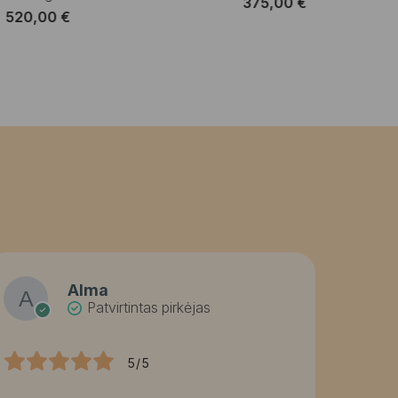
375,00
€
520,00
€
Alma
Patvirtintas pirkėjas
5/5