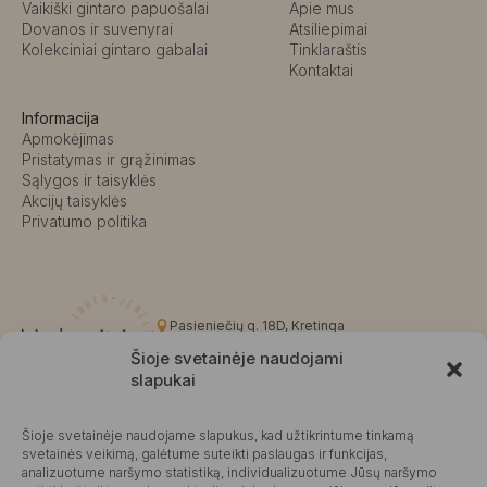
Vaikiški gintaro papuošalai
Apie mus
Dovanos ir suvenyrai
Atsiliepimai
Kolekciniai gintaro gabalai
Tinklaraštis
Kontaktai
Informacija
Apmokėjimas
Pristatymas ir grąžinimas
Sąlygos ir taisyklės
Akcijų taisyklės
Privatumo politika
Pasieniečių g. 18D, Kretinga
+370 676 63691
Šioje svetainėje naudojami
info@kalvaite.lt
slapukai
Šioje svetainėje naudojame slapukus, kad užtikrintume tinkamą
Kalvaitė
svetainės veikimą, galėtume suteikti paslaugas ir funkcijas,
analizuotume naršymo statistiką, individualizuotume Jūsų naršymo
Produktų įvertinimas
4.99 / 5
Atsiliepimai