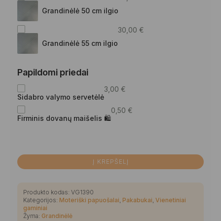
Grandinėlė 50 cm ilgio
30,00
€
Grandinėlė 55 cm ilgio
Papildomi priedai
3,00
€
Sidabro valymo servetėlė
0,50
€
Firminis dovanų maišelis 🛍
Į KREPŠELĮ
Produkto kodas:
VG1390
Kategorijos:
Moteriški papuošalai
,
Pakabukai
,
Vienetiniai
gaminiai
Žyma:
Grandinėlė