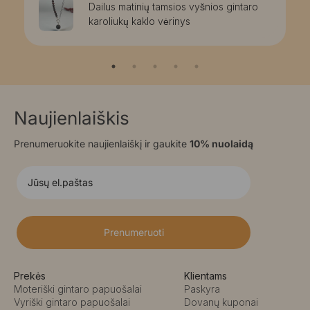
Dailus matinių tamsios vyšnios gintaro
karoliukų kaklo vėrinys
Naujienlaiškis
Prenumeruokite naujienlaiškį ir gaukite
10% nuolaidą
Prenumeruoti
Prekės
Klientams
Moteriški gintaro papuošalai
Paskyra
Vyriški gintaro papuošalai
Dovanų kuponai