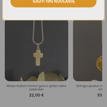
GAUTI 10% NUOLAIDĄ
Panašūs produktai
Mielas kryželio formos gelsvo gintaro kaklo
Stilingas apvalus med
pakabukas
amule
22,00
€
33,0