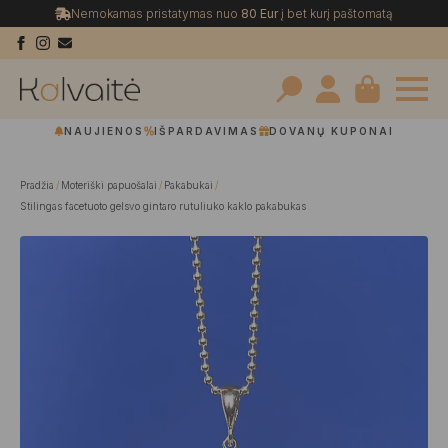
Nemokamas pristatymas nuo
80 Eur
į bet kurį paštomatą
Search
NAUJIENOS
IŠPARDAVIMAS
DOVANŲ KUPONAI
for:
Pradžia
Moteriški papuošalai
Pakabukai
Stilingas facetuoto gelsvo gintaro rutuliuko kaklo pakabukas