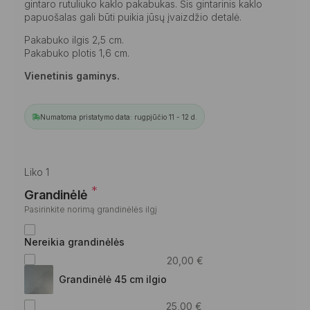
gintaro rutuliuko kaklo pakabukas. Šis gintarinis kaklo
papuošalas gali būti puikia jūsų įvaizdžio detalė.
Pakabuko ilgis 2,5 cm.
Pakabuko plotis 1,6 cm.
Vienetinis gaminys.
Numatoma pristatymo data: rugpjūčio 11 - 12 d.
Liko 1
*
Grandinėlė
Pasirinkite norimą grandinėlės ilgį
Nereikia grandinėlės
20,00
€
Grandinėlė 45 cm ilgio
25,00
€