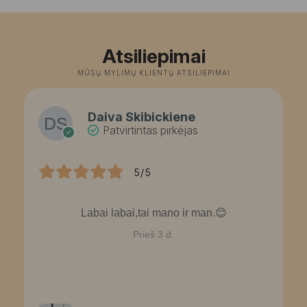
Atsiliepimai
MŪSŲ MYLIMŲ KLIENTŲ ATSILIEPIMAI
Daiva Skibickiene
Patvirtintas pirkėjas
5/5
Labai labai,tai mano ir man.😊
Prieš 3 d.