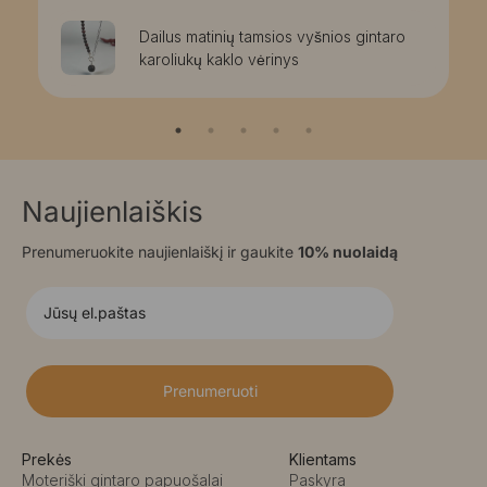
Dailus matinių tamsios vyšnios gintaro
karoliukų kaklo vėrinys
Naujienlaiškis
Prenumeruokite naujienlaiškį ir gaukite
10% nuolaidą
Prenumeruoti
Prekės
Klientams
Moteriški gintaro papuošalai
Paskyra