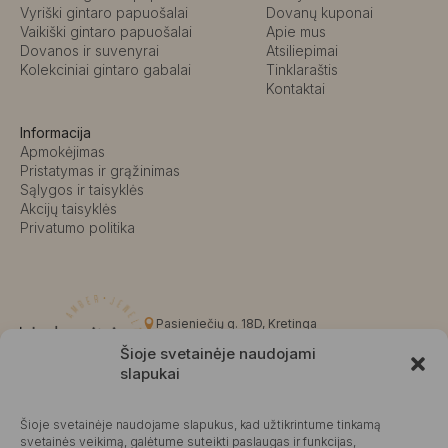
Vyriški gintaro papuošalai
Dovanų kuponai
Vaikiški gintaro papuošalai
Apie mus
Dovanos ir suvenyrai
Atsiliepimai
Kolekciniai gintaro gabalai
Tinklaraštis
Kontaktai
Informacija
Apmokėjimas
Pristatymas ir grąžinimas
Sąlygos ir taisyklės
Akcijų taisyklės
Privatumo politika
Pasieniečių g. 18D, Kretinga
+370 676 63691
Šioje svetainėje naudojami
info@kalvaite.lt
slapukai
Šioje svetainėje naudojame slapukus, kad užtikrintume tinkamą
Kalvaitė
svetainės veikimą, galėtume suteikti paslaugas ir funkcijas,