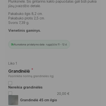
Plunksnelė. Šis gintarinis kaklo papuošalas gali būti puikia
jūsų įvaizdžio detalė.
Pakabuko ilgis 8,2 cm.
Pakabuko plotis 2,5 cm.
Svoris 7,39 g.
Vienetinis gaminys.
Numatoma pristatymo data: rugpjūčio 11 - 12 d.
Liko 1
*
Grandinėlė
Pasirinkite norimą grandinėlės ilgį
Nereikia grandinėlės
20,00
€
Grandinėlė 45 cm ilgio