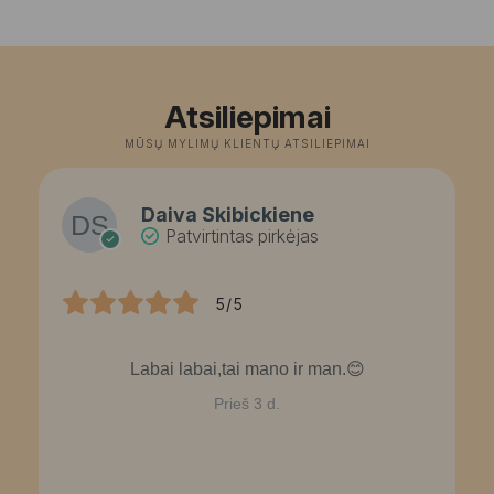
Atsiliepimai
MŪSŲ MYLIMŲ KLIENTŲ ATSILIEPIMAI
Daiva Skibickiene
Patvirtintas pirkėjas
5/5
Labai labai,tai mano ir man.😊
Prieš 3 d.