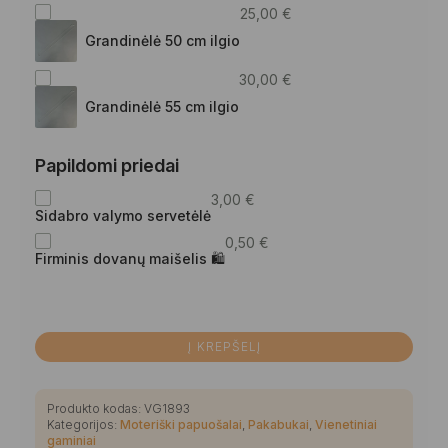
25,00
€
Grandinėlė 50 cm ilgio
30,00
€
Grandinėlė 55 cm ilgio
Papildomi priedai
3,00
€
Sidabro valymo servetėlė
0,50
€
Firminis dovanų maišelis 🛍
Į KREPŠELĮ
Produkto kodas:
VG1893
Kategorijos:
Moteriški papuošalai
,
Pakabukai
,
Vienetiniai
gaminiai