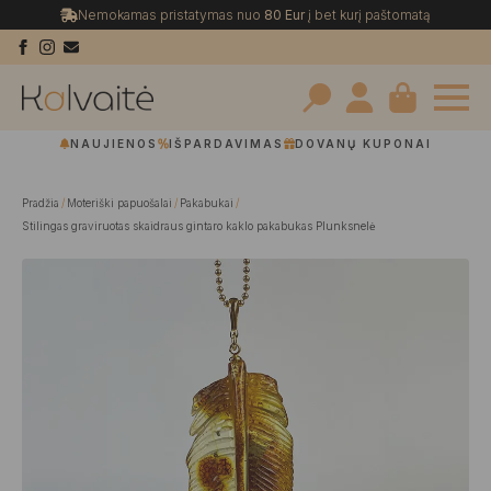
Nemokamas pristatymas nuo
80 Eur
į bet kurį paštomatą
Search
NAUJIENOS
IŠPARDAVIMAS
DOVANŲ KUPONAI
for:
Pradžia
Moteriški papuošalai
Pakabukai
Stilingas graviruotas skaidraus gintaro kaklo pakabukas Plunksnelė