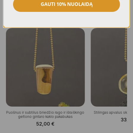
GAUTI 10% NUOLAIDĄ
Panašūs produktai
Puošnus ir subtilus briedžio rago ir išraiškingo
Stilingas apvalus skaid
geltono gintaro kaklo pakabukas
33,0
52,00
€