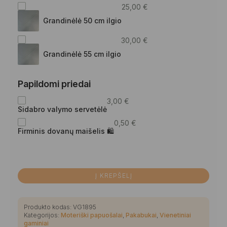
25,00
€
Grandinėlė 50 cm ilgio
30,00
€
Grandinėlė 55 cm ilgio
Papildomi priedai
3,00
€
Sidabro valymo servetėlė
0,50
€
Firminis dovanų maišelis 🛍
Į KREPŠELĮ
Produkto kodas:
VG1895
Kategorijos:
Moteriški papuošalai
,
Pakabukai
,
Vienetiniai
gaminiai