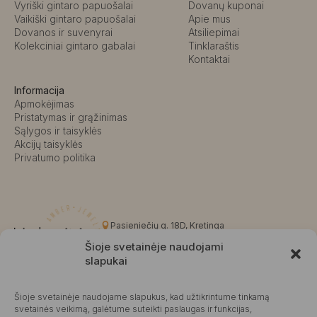
Vyriški gintaro papuošalai
Dovanų kuponai
Vaikiški gintaro papuošalai
Apie mus
Dovanos ir suvenyrai
Atsiliepimai
Kolekciniai gintaro gabalai
Tinklaraštis
Kontaktai
Informacija
Apmokėjimas
Pristatymas ir grąžinimas
Sąlygos ir taisyklės
Akcijų taisyklės
Privatumo politika
Pasieniečių g. 18D, Kretinga
+370 676 63691
Šioje svetainėje naudojami
info@kalvaite.lt
slapukai
Šioje svetainėje naudojame slapukus, kad užtikrintume tinkamą
Kalvaitė
svetainės veikimą, galėtume suteikti paslaugas ir funkcijas,