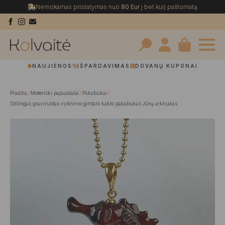
Nemokamas pristatymas nuo
80 Eur
į bet kurį paštomatą
Search
NAUJIENOS
IŠPARDAVIMAS
DOVANŲ KUPONAI
for:
Pradžia
Moteriški papuošalai
Pakabukai
Stilingas graviruotas vyšninio gintaro kaklo pakabukas Jūrų arkliukas