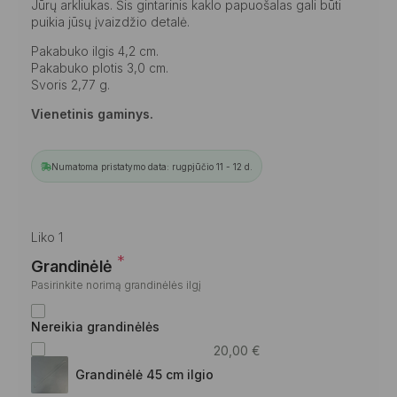
Jūrų arkliukas. Šis gintarinis kaklo papuošalas gali būti
puikia jūsų įvaizdžio detalė.
Pakabuko ilgis 4,2 cm.
Pakabuko plotis 3,0 cm.
Svoris 2,77 g.
Vienetinis gaminys.
Numatoma pristatymo data: rugpjūčio 11 - 12 d.
Liko 1
*
Grandinėlė
Pasirinkite norimą grandinėlės ilgį
Nereikia grandinėlės
20,00
€
Grandinėlė 45 cm ilgio