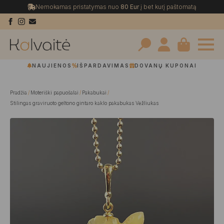
Nemokamas pristatymas nuo
80 Eur
į bet kurį paštomatą
Search
NAUJIENOS
IŠPARDAVIMAS
DOVANŲ KUPONAI
for:
Pradžia
Moteriški papuošalai
Pakabukai
Stilingas graviruoto geltono gintaro kaklo pakabukas Vėžliukas