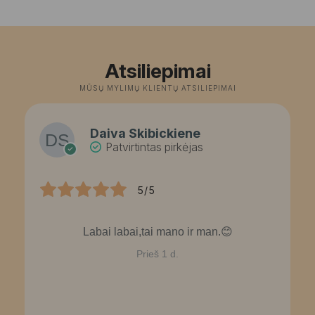
Atsiliepimai
MŪSŲ MYLIMŲ KLIENTŲ ATSILIEPIMAI
Daiva Skibickiene
Patvirtintas pirkėjas
5/5
Labai labai,tai mano ir man.😊
Prieš 1 d.