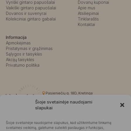
Vyriški gintaro papuošalai
Dovanų kuponai
Vaikiški gintaro papuošalai
Apie mus
Dovanos ir suvenyrai
Atsiliepimai
Kolekciniai gintaro gabalai
Tinklaraštis
Kontaktai
Informacija
Apmokėjimas
Pristatymas ir grąžinimas
Sąlygos ir taisyklės
Akcijų taisyklės
Privatumo politika
Pasieniečių g. 18D, Kretinga
+370 676 63691
Šioje svetainėje naudojami
info@kalvaite.lt
slapukai
Šioje svetainėje naudojame slapukus, kad užtikrintume tinkamą
Kalvaitė
svetainės veikimą, galėtume suteikti paslaugas ir funkcijas,