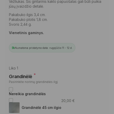
Vėžliukas. Šis gintarinis kaklo papuošalas gali būti puikia
jūsų įvaizdžio detalė.
Pakabuko ilgis 3,4 cm.
Pakabuko plotis 1,8 cm.
Svoris 2,44 g.
Vienetinis gaminys.
Numatoma pristatymo data: rugpjūčio 11 - 12 d.
Liko 1
*
Grandinėlė
Pasirinkite norimą grandinėlės ilgį
Nereikia grandinėlės
20,00
€
Grandinėlė 45 cm ilgio