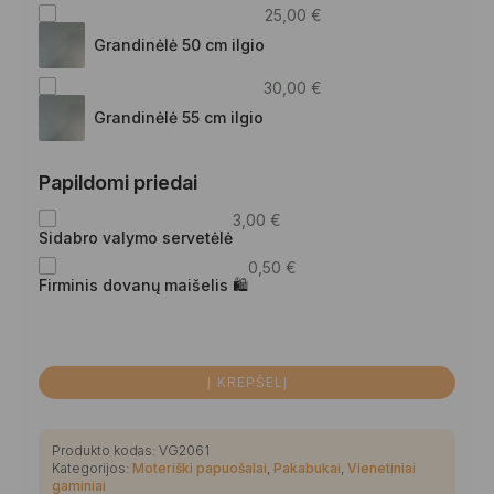
25,00
€
Grandinėlė 50 cm ilgio
30,00
€
Grandinėlė 55 cm ilgio
Papildomi priedai
3,00
€
Sidabro valymo servetėlė
0,50
€
Firminis dovanų maišelis 🛍
Į KREPŠELĮ
Produkto kodas:
VG2061
Kategorijos:
Moteriški papuošalai
,
Pakabukai
,
Vienetiniai
gaminiai