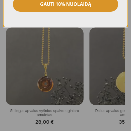
GAUTI 10% NUOLAIDĄ
Panašūs produktai
Stilingas apvalus vyšnios spalvos gintaro
Dailus apvalus gelsv
amuletas
amule
28,00
€
35,0