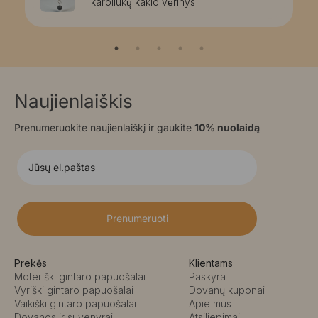
karoliukų kaklo vėrinys
Naujienlaiškis
Prenumeruokite naujienlaiškį ir gaukite
10% nuolaidą
Prenumeruoti
Prekės
Klientams
Moteriški gintaro papuošalai
Paskyra
Vyriški gintaro papuošalai
Dovanų kuponai
Vaikiški gintaro papuošalai
Apie mus
Dovanos ir suvenyrai
Atsiliepimai