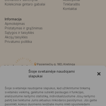
Kolekciniai gintaro gabalai
Tinklaraštis
Kontaktai
Informacija
Apmokėjimas
Pristatymas ir grąžinimas
Sąlygos ir taisyklės
Akcijų taisyklės
Privatumo politika
Pasieniečių g. 18D, Kretinga
+370 676 63691
Šioje svetainėje naudojami
info@kalvaite.lt
slapukai
Šioje svetainėje naudojame slapukus, kad užtikrintume tinkamą
Kalvaitė
svetainės veikimą, galėtume suteikti paslaugas ir funkcijas,
analizuotume naršymo statistiką, individualizuotume Jūsų naršymo
Produktų įvertinimas
4.99 / 5
Atsiliepimai
patirtį bei teiktume Jums aktualius rinkodaros pasiūlymus. Jūs galite
pasirinkti, kokius duomenis leidžiate mums rinkti spustelėdami