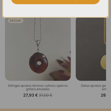
Panašūs produktai
AKCIJA!
Stilingas apvalus tamsios vyšnios spalvos
Dailus apvalus gelsvų
gintaro amuletas
amule
27,93
€
31,00
€
28,
Original
Current
price
price
was:
is: