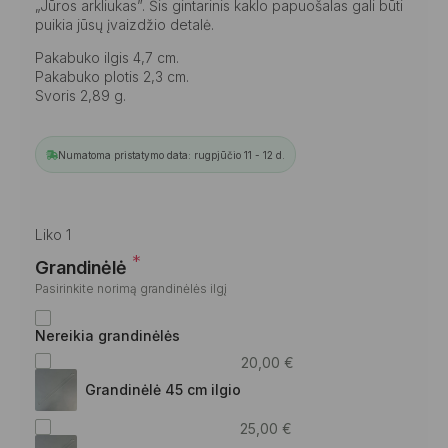
„Jūros arkliukas”. Šis gintarinis kaklo papuošalas gali būti
puikia jūsų įvaizdžio detalė.
Pakabuko ilgis 4,7 cm.
Pakabuko plotis 2,3 cm.
Svoris 2,89 g.
Numatoma pristatymo data: rugpjūčio 11 - 12 d.
Liko 1
*
Grandinėlė
Pasirinkite norimą grandinėlės ilgį
Nereikia grandinėlės
20,00
€
Grandinėlė 45 cm ilgio
25,00
€