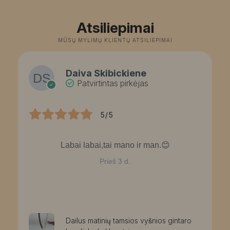
31,00 €.
27,93 €.
Atsiliepimai
MŪSŲ MYLIMŲ KLIENTŲ ATSILIEPIMAI
Daiva Skibickiene
Patvirtintas pirkėjas
5/5
Labai labai,tai mano ir man.😊
Prieš 3 d.
Dailus matinių tamsios vyšnios gintaro