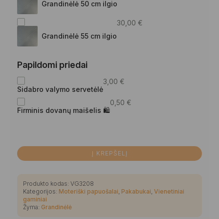
Grandinėlė 50 cm ilgio
30,00
€
Grandinėlė 55 cm ilgio
Papildomi priedai
3,00
€
Sidabro valymo servetėlė
0,50
€
Firminis dovanų maišelis 🛍
Į KREPŠELĮ
Produkto kodas:
VG3208
Kategorijos:
Moteriški papuošalai
,
Pakabukai
,
Vienetiniai
gaminiai
Žyma:
Grandinėlė