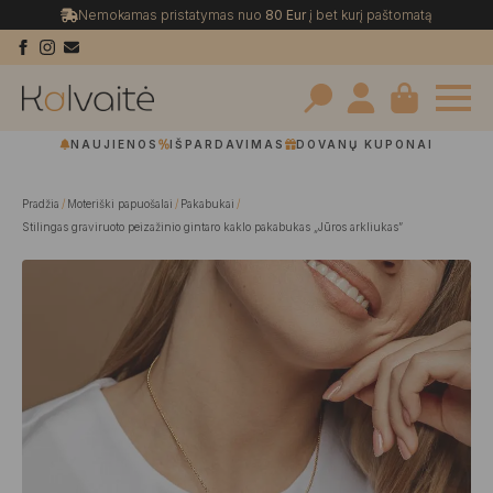
Nemokamas pristatymas nuo
80 Eur
į bet kurį paštomatą
Search
NAUJIENOS
IŠPARDAVIMAS
DOVANŲ KUPONAI
for:
Pradžia
Moteriški papuošalai
Pakabukai
Stilingas graviruoto peizažinio gintaro kaklo pakabukas „Jūros arkliukas”