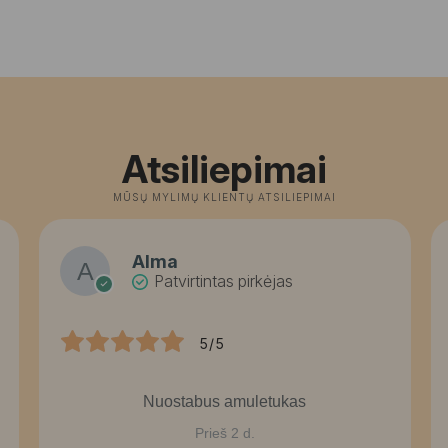
Atsiliepimai
MŪSŲ MYLIMŲ KLIENTŲ ATSILIEPIMAI
Alma
Patvirtintas pirkėjas
5/5
Nuostabus amuletukas
Prieš 2 d.