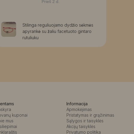
Prieš 2 d.
Stilinga reguliuojamo dydžio sėkmės
apyrankė su žaliu facetuoto gintaro
rutuliuku
ientams
Informacija
askyra
Apmokėjimas
ovanų kuponai
Pristatymas ir grąžinimas
pie mus
Sąlygos ir taisyklės
siliepimai
Akcijų taisyklės
nklaraštis
Privatumo politika