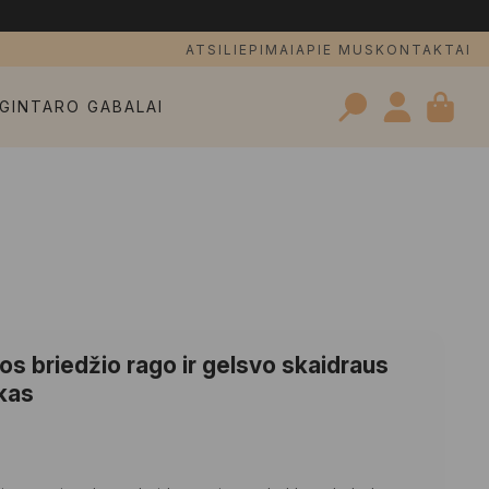
ATSILIEPIMAI
APIE MUS
KONTAKTAI
GINTARO GABALAI
Search
for:
os briedžio rago ir gelsvo skaidraus
kas