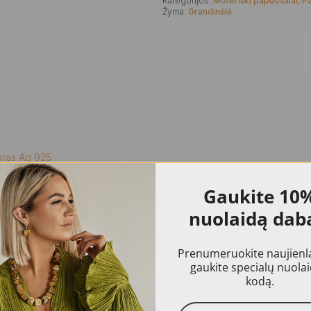
Kategorijos:
Moteriški papuošalai
,
P
Žyma:
Grandinėlė
bras Ag 925
Gaukite
10
nuolaidą dab
ninėje parduotuvėje pavaizduotos prekės dėl naudojamų skirtingų įren
a 24 mėn. kokybės garantija.
Prenumeruokite naujienlai
gaukite specialų nuola
kodą.