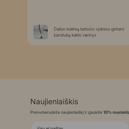
rmos
Dailus matinių tamsios vyšnios gintaro
karoliukų kaklo vėrinys
Naujienlaiškis
Prenumeruokite naujienlaiškį ir gaukite
10% nuolaid