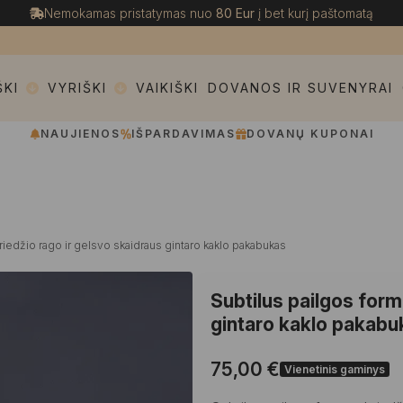
Nemokamas pristatymas nuo
80 Eur
į bet kurį paštomatą
ŠKI
VYRIŠKI
VAIKIŠKI
DOVANOS IR SUVENYRAI
NAUJIENOS
IŠPARDAVIMAS
DOVANŲ KUPONAI
riedžio rago ir gelsvo skaidraus gintaro kaklo pakabukas
Subtilus pailgos form
gintaro kaklo pakabu
75,00
€
Vienetinis gaminys