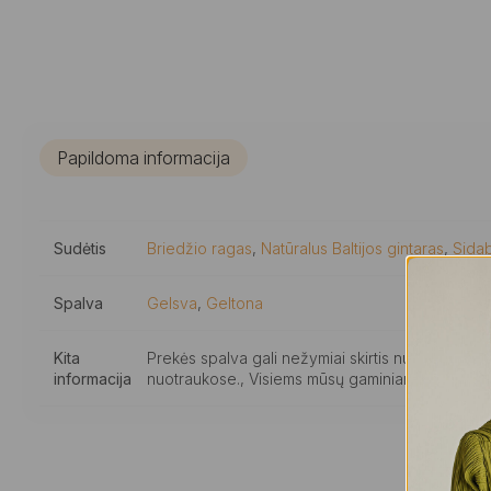
Papildoma informacija
Sudėtis
Briedžio ragas
,
Natūralus Baltijos gintaras
,
Sida
Spalva
Gelsva
,
Geltona
Kita
Prekės spalva gali nežymiai skirtis nuo elektro
informacija
nuotraukose., Visiems mūsų gaminiams suteikiam