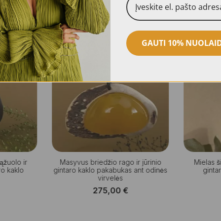
GAUTI 10% NUOLAI
žuolo ir
Masyvus briedžio rago ir jūrinio
Mielas s
ro kaklo
gintaro kaklo pakabukas ant odinės
ginta
virvelės
275,00
€