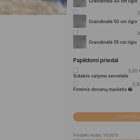
Grandinėlė 45 cm ilgio
2
Grandinėlė 50 cm ilgio
3
Grandinėlė 55 cm ilgio
Papildomi priedai
3,00
Sidabro valymo servetėlė
0,
Firminis dovanų maišelis 🛍
Į KREPŠEL
Produkto kodas:
VG3579