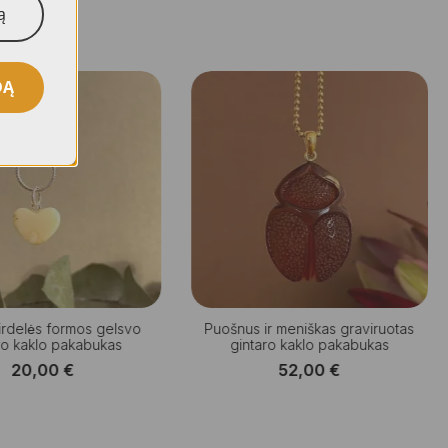
DĄ
̌irdelės formos gelsvo
Puošnus ir meniškas graviruotas
ro kaklo pakabukas
gintaro kaklo pakabukas
20,00
€
52,00
€