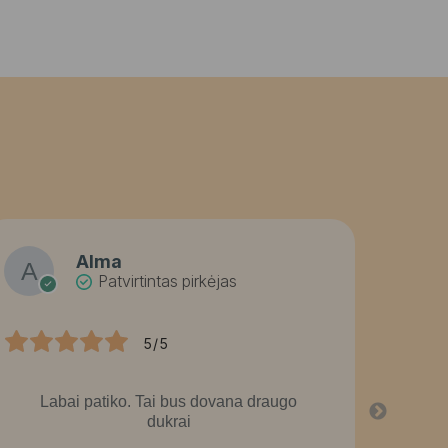
Alma
Patvirtintas pirkėjas
5/5
Labai patiko. Tai bus dovana draugo
La
dukrai
graž
g