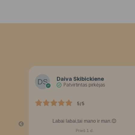
Daiva Skibickiene
Patvirtintas pirkėjas
5/5
bai
Labai labai,tai mano ir man.😊
Prieš 1 d.