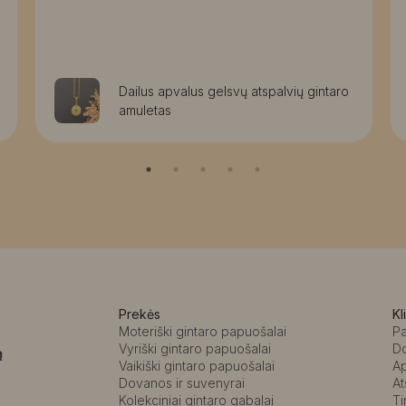
Dailus apvalus gelsvų atspalvių gintaro
amuletas
Prekės
Kl
Moteriški gintaro papuošalai
P
Vyriški gintaro papuošalai
D
ą
Vaikiški gintaro papuošalai
A
Dovanos ir suvenyrai
At
Kolekciniai gintaro gabalai
Ti