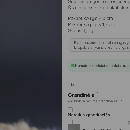
Subtilus pailgos formos briedž
Šis gintarinis kaklo pakabukas g
Pakabuko ilgis 4,0 cm.
Pakabuko plotis 1,7 cm.
Svoris 6,11 g.
Pastaba:
briedžio ir elnio ragas y
kvepalais ar įvairiais kremais, gali
Numatoma pristatymo data: rugpjū
Liko 1
*
Grandinėlė
Pasirinkite norimą grandinėlės ilgį
Nereikia grandinėlės