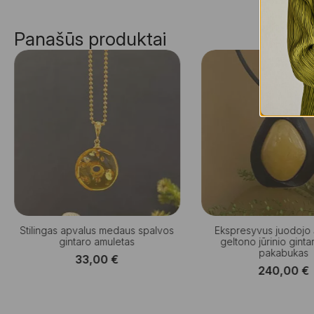
Panašūs produktai
Stilingas apvalus medaus spalvos
Ekspresyvus juodojo ą
gintaro amuletas
geltono jūrinio ginta
pakabukas
33,00
€
240,00
€