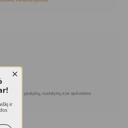
akabukai
,
Vienetiniai gaminiai
%
ar!
ginių ekranų ypatybių, nustatymų ir/ar apšvietimo
škį ir
idos