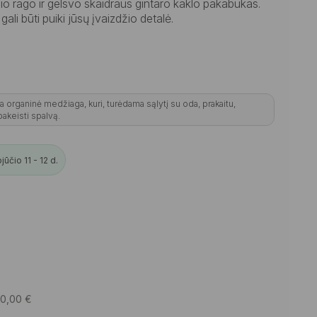
io rago ir gelsvo skaidraus gintaro kaklo pakabukas.
ali būti puiki jūsų įvaizdžio detalė.
ra organinė medžiaga, kuri, turėdama sąlytį su oda, prakaitu,
 pakeisti spalvą.
čio 11 - 12 d.
20,00
€