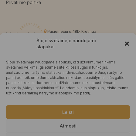
Privatumo politika
Pasieniečių g. 18D, Kretinga
+370 676 63691
Šioje svetainėje naudojami
info@kalvaite.lt
slapukai
Šioje svetainėje naudojame slapukus, kad užtikrintume tinkamą
Kalvaitė
svetainės veikimą, galėtume suteikti paslaugas ir funkcijas,
analizuotume naršymo statistiką, individualizuotume Jūsų naršymo
Produktų įvertinimas
4.99 / 5
Atsiliepimai
patirtį bei teiktume Jums aktualius rinkodaros pasiūlymus. Jūs galite
pasirinkti, kokius duomenis leidžiate mums rinkti spustelėdami
nuorodą „Valdyti pasirinkimus“.
Leisdami visus slapukus, leisite mums
užtikrinti geriausią naršymo ir apsipirkimo patirtį.
©2025 Visos teisės saugomos.
Leisti
Atmesti