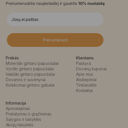
Prenumeruokite naujienlaiškį ir gaukite
10% nuolaidą
Prenumeruoti
Prekės
Klientams
Moteriški gintaro papuošalai
Paskyra
Vyriški gintaro papuošalai
Dovanų kuponai
Vaikiški gintaro papuošalai
Apie mus
Dovanos ir suvenyrai
Atsiliepimai
Kolekciniai gintaro gabalai
Tinklaraštis
Kontaktai
Informacija
Apmokėjimas
Pristatymas ir grąžinimas
Sąlygos ir taisyklės
Akcijų taisyklės