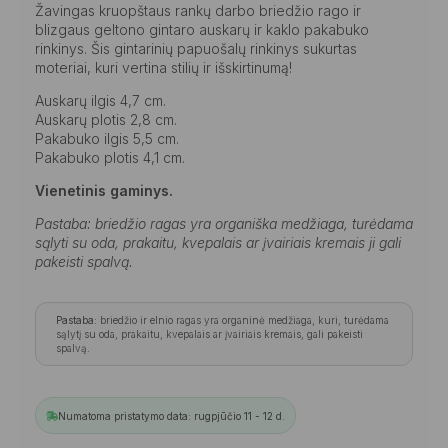
Žavingas kruopštaus rankų darbo briedžio rago ir
blizgaus geltono gintaro auskarų ir kaklo pakabuko
rinkinys. Šis gintarinių papuošalų rinkinys sukurtas
moteriai, kuri vertina stilių ir išskirtinumą!
Auskarų ilgis 4,7 cm.
Auskarų plotis 2,8 cm.
Pakabuko ilgis 5,5 cm.
Pakabuko plotis 4,1 cm.
Vienetinis gaminys.
Pastaba: briedžio ragas yra organiška medžiaga, turėdama
sąlyti su oda, prakaitu, kvepalais ar įvairiais kremais ji gali
pakeisti spalvą.
Pastaba:
briedžio ir elnio ragas yra organinė medžiaga, kuri, turėdama
sąlytį su oda, prakaitu, kvepalais ar įvairiais kremais, gali pakeisti
spalvą.
Numatoma pristatymo data: rugpjūčio 11 - 12 d.