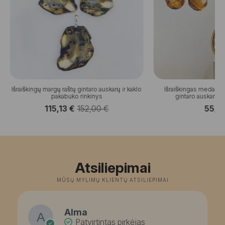
Išraiškingų margų raštų gintaro auskarų ir kaklo
Išraiškingas medaus
pakabuko rinkinys
gintaro auskarų ir
115,13
€
152,00
€
55,0
Original
Current
price
price
was:
is:
152,00 €.
115,13 €.
Atsiliepimai
MŪSŲ MYLIMŲ KLIENTŲ ATSILIEPIMAI
Alma
Patvirtintas pirkėjas