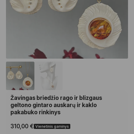
Žavingas briedžio rago ir blizgaus
geltono gintaro auskarų ir kaklo
pakabuko rinkinys
310,00
€
Vienetinis gaminys