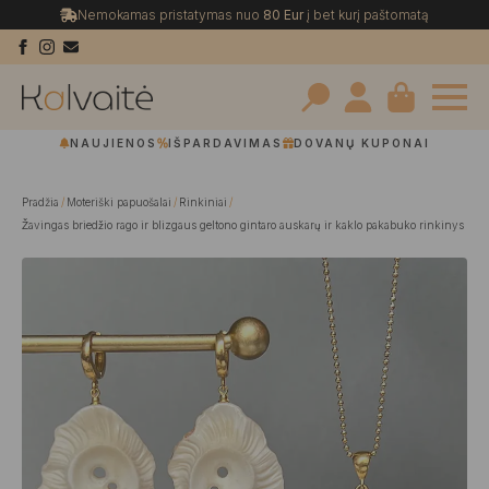
Nemokamas pristatymas nuo
80 Eur
į bet kurį paštomatą
Search
NAUJIENOS
IŠPARDAVIMAS
DOVANŲ KUPONAI
for:
Pradžia
Moteriški papuošalai
Rinkiniai
Žavingas briedžio rago ir blizgaus geltono gintaro auskarų ir kaklo pakabuko rinkinys