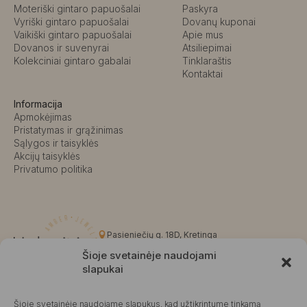
Moteriški gintaro papuošalai
Paskyra
Vyriški gintaro papuošalai
Dovanų kuponai
Vaikiški gintaro papuošalai
Apie mus
Dovanos ir suvenyrai
Atsiliepimai
Kolekciniai gintaro gabalai
Tinklaraštis
Kontaktai
Informacija
Apmokėjimas
Pristatymas ir grąžinimas
Sąlygos ir taisyklės
Akcijų taisyklės
Privatumo politika
Pasieniečių g. 18D, Kretinga
+370 676 63691
Šioje svetainėje naudojami
info@kalvaite.lt
slapukai
Šioje svetainėje naudojame slapukus, kad užtikrintume tinkamą