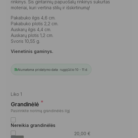
rinkinys. Šis gintarinių papuošalų rinkinys sukurtas
moteriai, kuri vertina stilių ir išskirtinumą!
Pakabuko ilgis 4,6 cm.
Pakabuko plotis 2,2 cm.
Auskarų ilgis 4,4 cm.
Auskarų plotis 1,2 cm.
Svoris 10,55 g.
Vienetinis gaminys.
Numatoma pristatymo data: rugpjūčio 10 - 11 d.
Liko 1
*
Grandinėlė
Pasirinkite norimą grandinėlės ilgį
Nereikia grandinėlės
20,00
€