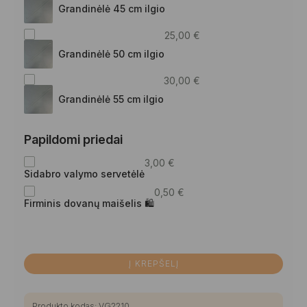
Grandinėlė 45 cm ilgio
25,00
€
Grandinėlė 50 cm ilgio
30,00
€
Grandinėlė 55 cm ilgio
Papildomi priedai
3,00
€
Sidabro valymo servetėlė
0,50
€
Firminis dovanų maišelis 🛍
Į KREPŠELĮ
Produkto kodas:
VG2210