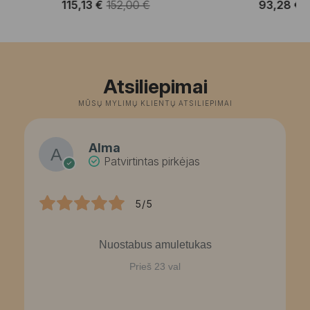
115,13
€
152,00
€
93,28
€
Original
Current
O
C
price
price
p
p
was:
is:
w
is
152,00 €.
115,13 €.
1
9
Atsiliepimai
MŪSŲ MYLIMŲ KLIENTŲ ATSILIEPIMAI
Alma
Patvirtintas pirkėjas
5/5
Nuostabus amuletukas
Prieš 23 val