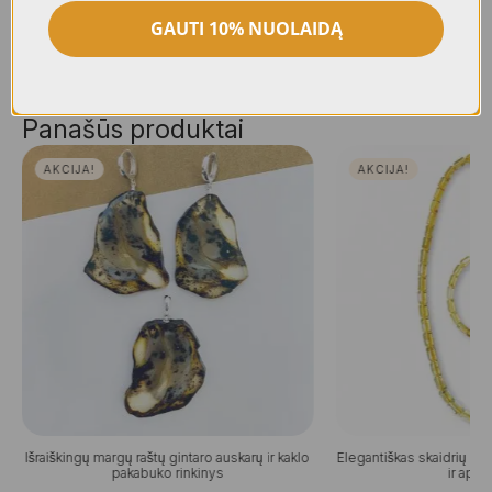
GAUTI 10% NUOLAIDĄ
Panašūs produktai
AKCIJA!
AKCIJA!
Išraiškingų margų raštų gintaro auskarų ir kaklo
Elegantiškas skaidrių gin
pakabuko rinkinys
ir apyr