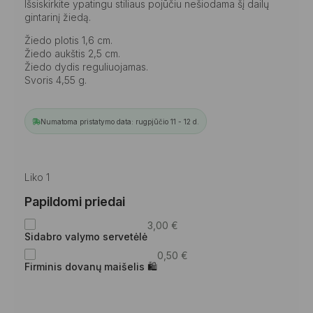
Išsiskirkite ypatingu stiliaus pojūčiu nešiodama šį dailų
gintarinį žiedą.
Žiedo plotis 1,6 cm.
Žiedo aukštis 2,5 cm.
Žiedo dydis reguliuojamas.
Svoris 4,55 g.
Numatoma pristatymo data: rugpjūčio 11 - 12 d.
Liko 1
Papildomi priedai
3,00
€
Sidabro valymo servetėlė
0,50
€
Firminis dovanų maišelis 🛍