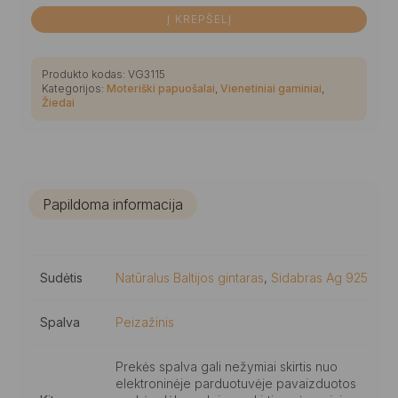
Į KREPŠELĮ
Produkto kodas:
VG3115
Kategorijos:
Moteriški papuošalai
,
Vienetiniai gaminiai
,
Žiedai
Papildoma informacija
Sudėtis
Natūralus Baltijos gintaras
,
Sidabras Ag 925
Spalva
Peizažinis
Prekės spalva gali nežymiai skirtis nuo
elektroninėje parduotuvėje pavaizduotos