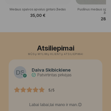
Medaus spalvos apvalus gintaro žiedas
Puošnus medaus spalvo
žied
35,00
€
28,
Atsiliepimai
MŪSŲ MYLIMŲ KLIENTŲ ATSILIEPIMAI
Daiva Skibickiene
Patvirtintas pirkėjas
5/5
Labai labai,tai mano ir man.😊