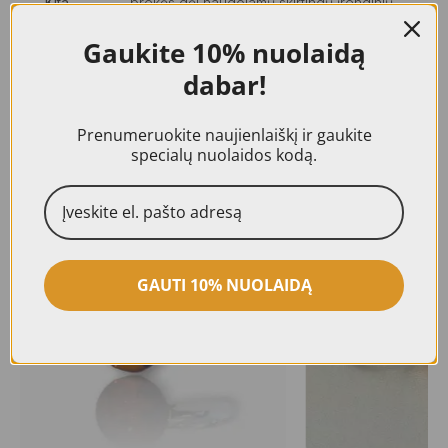
Kita
prekės dėl naudojamų skirtingų įrenginių
informacija
ekranų ypatybių, nustatymų ir/ar apšvietimo
nuotraukose., Visiems mūsų gaminiams
Gaukite
10% nuolaidą
suteikiama 24 mėn. kokybės garantija.
dabar!
Prenumeruokite naujienlaiškį ir gaukite
specialų nuolaidos kodą.
Panašūs produktai
GAUTI 10% NUOLAIDĄ