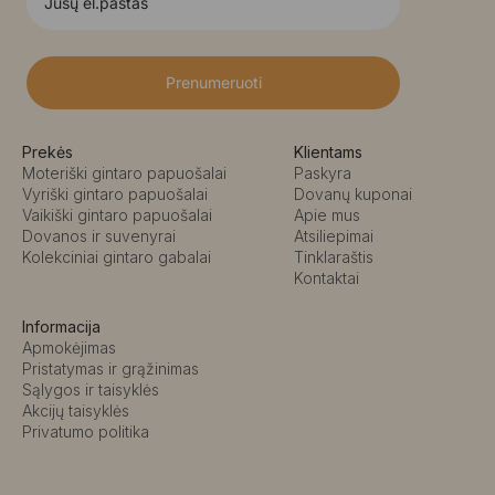
Prenumeruoti
Prekės
Klientams
Moteriški gintaro papuošalai
Paskyra
Vyriški gintaro papuošalai
Dovanų kuponai
Vaikiški gintaro papuošalai
Apie mus
Dovanos ir suvenyrai
Atsiliepimai
Kolekciniai gintaro gabalai
Tinklaraštis
Kontaktai
Informacija
Apmokėjimas
Pristatymas ir grąžinimas
Sąlygos ir taisyklės
Akcijų taisyklės
Privatumo politika