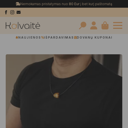
Nemokamas pristatymas nuo
80 Eur
į bet kurį paštomatą
Search
NAUJIENOS
IŠPARDAVIMAS
DOVANŲ KUPONAI
for: