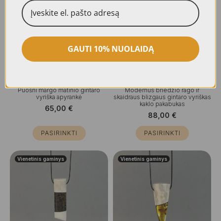
GAUTI 10% NUOLAIDĄ
Puošni margo matinio gintaro
Modernus briedžio rago ir
vyriška apyrankė
skaidraus blizgaus gintaro vyriškas
kaklo pakabukas
65,00
€
88,00
€
PASIRINKTI
PASIRINKTI
Vienetinis gaminys
Vienetinis gaminys