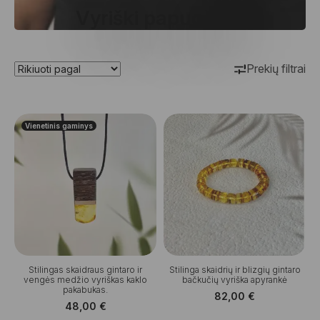
Vyriški papuošalai
Prekių filtrai
Vienetinis gaminys
Stilingas skaidraus gintaro ir
Stilinga skaidrių ir blizgių gintaro
vengės medžio vyriškas kaklo
bačkučių vyriška apyrankė
pakabukas.
82,00
€
48,00
€