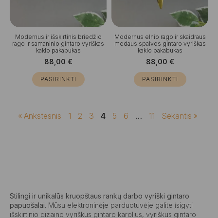
Modernus ir išskirtinis briedžio
Modernus elnio rago ir skaidraus
rago ir samaninio gintaro vyriškas
medaus spalvos gintaro vyriškas
kaklo pakabukas
kaklo pakabukas
88,00
€
88,00
€
PASIRINKTI
PASIRINKTI
« Ankstesnis
1
2
3
4
5
6
…
11
Sekantis »
Stilingi ir unikalūs kruopštaus rankų darbo vyriški gintaro
papuošalai.
Mūsų elektroninėje parduotuvėje galite įsigyti
išskirtinio dizaino vyriškus gintaro karolius, vyriškus gintaro