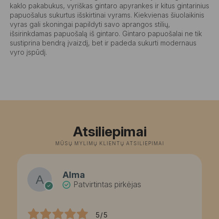
kaklo pakabukus, vyriškas gintaro apyrankes ir kitus gintarinius
papuošalus sukurtus išskirtinai vyrams. Kiekvienas šiuolaikinis
vyras gali skoningai papildyti savo aprangos stilių,
išsirinkdamas papuošalą iš gintaro. Gintaro papuošalai ne tik
sustiprina bendrą įvaizdį, bet ir padeda sukurti modernaus
vyro įspūdį.
Atsiliepimai
MŪSŲ MYLIMŲ KLIENTŲ ATSILIEPIMAI
Alma
Patvirtintas pirkėjas
5/5