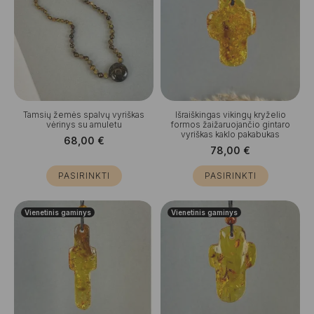
Tamsių žemės spalvų vyriškas
Išraiškingas vikingų kryželio
vėrinys su amuletu
formos žaižaruojančio gintaro
vyriškas kaklo pakabukas
68,00
€
78,00
€
PASIRINKTI
PASIRINKTI
Vienetinis gaminys
Vienetinis gaminys