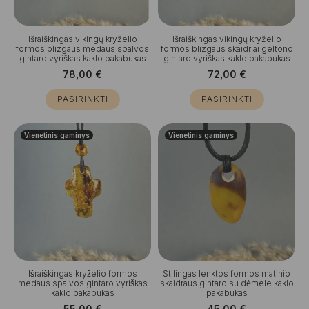
Išraiškingas vikingų kryželio
Išraiškingas vikingų kryželio
formos blizgaus medaus spalvos
formos blizgaus skaidriai geltono
gintaro vyriškas kaklo pakabukas
gintaro vyriškas kaklo pakabukas
78,00
€
72,00
€
PASIRINKTI
PASIRINKTI
Vienetinis gaminys
Vienetinis gaminys
Išraiškingas kryželio formos
Stilingas lenktos formos matinio
medaus spalvos gintaro vyriškas
skaidraus gintaro su dėmele kaklo
kaklo pakabukas
pakabukas
55,00
€
45,00
€