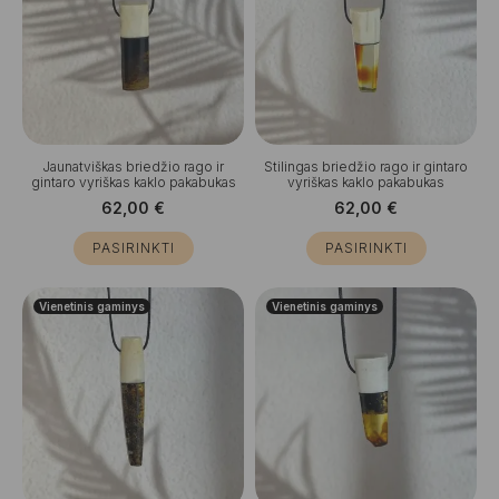
Jaunatviškas briedžio rago ir
Stilingas briedžio rago ir gintaro
gintaro vyriškas kaklo pakabukas
vyriškas kaklo pakabukas
62,00
€
62,00
€
PASIRINKTI
PASIRINKTI
Vienetinis gaminys
Vienetinis gaminys