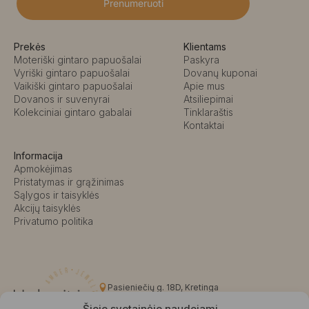
Prenumeruoti
Prekės
Klientams
Moteriški gintaro papuošalai
Paskyra
Vyriški gintaro papuošalai
Dovanų kuponai
Vaikiški gintaro papuošalai
Apie mus
Dovanos ir suvenyrai
Atsiliepimai
Kolekciniai gintaro gabalai
Tinklaraštis
Kontaktai
Informacija
Apmokėjimas
Pristatymas ir grąžinimas
Sąlygos ir taisyklės
Akcijų taisyklės
Privatumo politika
Pasieniečių g. 18D, Kretinga
+370 676 63691
Šioje svetainėje naudojami