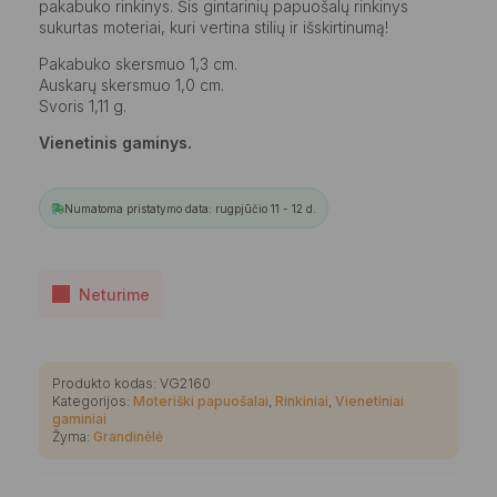
pakabuko rinkinys. Šis gintarinių papuošalų rinkinys
sukurtas moteriai, kuri vertina stilių ir išskirtinumą!
Pakabuko skersmuo 1,3 cm.
Auskarų skersmuo 1,0 cm.
Svoris 1,11 g.
Vienetinis gaminys.
Numatoma pristatymo data: rugpjūčio 11 - 12 d.
Neturime
Produkto kodas:
VG2160
Kategorijos:
Moteriški papuošalai
,
Rinkiniai
,
Vienetiniai
gaminiai
Žyma:
Grandinėlė