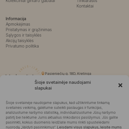
Kolekciniai gintaro gabalai
Tinklaraštis
Kontaktai
Informacija
Apmokėjimas
Pristatymas ir grąžinimas
Sąlygos ir taisyklės
Akcijų taisyklės
Privatumo politika
Pasieniečių g. 18D, Kretinga
+370 676 63691
Šioje svetainėje naudojami
info@kalvaite.lt
slapukai
Šioje svetainėje naudojame slapukus, kad užtikrintume tinkamą
Kalvaitė
svetainės veikimą, galėtume suteikti paslaugas ir funkcijas,
analizuotume naršymo statistiką, individualizuotume Jūsų naršymo
Produktų įvertinimas
4.99 / 5
Atsiliepimai
patirtį bei teiktume Jums aktualius rinkodaros pasiūlymus. Jūs galite
pasirinkti, kokius duomenis leidžiate mums rinkti spustelėdami
nuorodą „Valdyti pasirinkimus“.
Leisdami visus slapukus, leisite mums