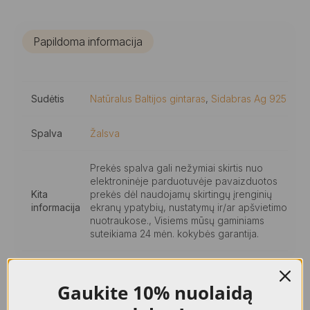
Papildoma informacija
Sudėtis
Natūralus Baltijos gintaras
,
Sidabras Ag 925
Spalva
Žalsva
Prekės spalva gali nežymiai skirtis nuo
elektroninėje parduotuvėje pavaizduotos
Kita
prekės dėl naudojamų skirtingų įrenginių
informacija
ekranų ypatybių, nustatymų ir/ar apšvietimo
nuotraukose., Visiems mūsų gaminiams
suteikiama 24 mėn. kokybės garantija.
Gaukite
10% nuolaidą