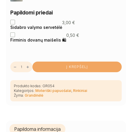
Papildomi priedai
3,00
€
Sidabro valymo servetėlė
0,50
€
Firminis dovanų maišelis 🛍
produkto
Į KREPŠELĮ
kiekis:
Dailus
gintarinio
kaklo
vėrinio,
Produkto kodas:
GR054
briedžio
Kategorijos:
Moteriški papuošalai
,
Rinkiniai
rago
Žyma:
Grandinėlė
pakabuko
su
gintaru
ir
auskarų
vinukų
rinkinys
Papildoma informacija