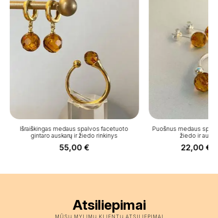
Išraiškingas medaus spalvos facetuoto
Puošnus medaus spalvo
gintaro auskarų ir žiedo rinkinys
žiedo ir auska
55,00
€
22,00
€
–
P
r
2
t
2
Atsiliepimai
MŪSŲ MYLIMŲ KLIENTŲ ATSILIEPIMAI