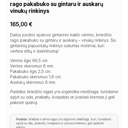
rago pakabuko su gintaru ir auskarų
vinukų rinkinys
165,00
€
Dailus juodos spalvos gintarinio kaklo vėrinio, briedžio
rago pakabuko su gintaru ir auskarų – vinukų rinkinys. Šis
gintarinių papuošalų rinkinys sukurtas moteriai, kuri
vertina stilių ir išskirtinumą!
Vėrinio ilgis 66,5 cm
Vėrinio skersmuo 6 mm.
Pakabuko ilgis 2,5 cm.
Pakabuko skersmuo 1,6 cm.
Auskarų skersmuo 8 mm.
Pastaba: briedžio ragas yra organiška medžiaga, turėdama
sąlyti su oda, prakaitu, kvepalais ar įvairiais kremais ji gali
pakeisti spalvą.
Pastaba:
briedžio ir elnio ragas yra organinė medžiaga, kuri, turėdama
sąlytį su oda, prakaitu, kvepalais ar įvairiais kremais, gali pakeisti
spalvą.