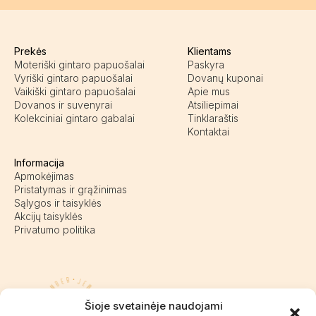
Prekės
Klientams
Moteriški gintaro papuošalai
Paskyra
Vyriški gintaro papuošalai
Dovanų kuponai
Vaikiški gintaro papuošalai
Apie mus
Dovanos ir suvenyrai
Atsiliepimai
Kolekciniai gintaro gabalai
Tinklaraštis
Kontaktai
Informacija
Apmokėjimas
Pristatymas ir grąžinimas
Sąlygos ir taisyklės
Akcijų taisyklės
Privatumo politika
Pasieniečių g. 18D, Kretinga
Šioje svetainėje naudojami
+370 676 63691