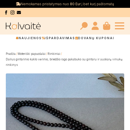
Nemokamas pristatymas nuo
80 Eur
į bet kurį paštomatą
Search
NAUJIENOS
IŠPARDAVIMAS
DOVANŲ KUPONAI
for:
Pradžia
Moteriški papuošalai
Rinkiniai
Dailus gintarinio kaklo vėrinio, briedžio rago pakabuko su gintaru ir auskarų vinukų
rinkinys