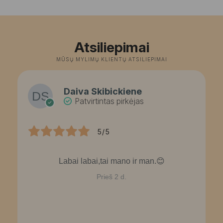
3
t
6
Atsiliepimai
MŪSŲ MYLIMŲ KLIENTŲ ATSILIEPIMAI
Daiva Skibickiene
Patvirtintas pirkėjas
5/5
Labai labai,tai mano ir man.😊
Prieš 2 d.