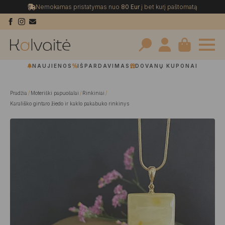
Nemokamas pristatymas nuo
80 Eur
į bet kurį paštomatą
Search
NAUJIENOS
IŠPARDAVIMAS
DOVANŲ KUPONAI
for:
Pradžia
Moteriški papuošalai
Rinkiniai
Karališko gintaro žiedo ir kaklo pakabuko rinkinys