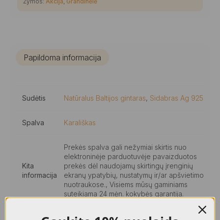
Žymos:
Akcija
,
Grandinėlė
Papildoma informacija
Sudėtis
Natūralus Baltijos gintaras
,
Sidabras Ag 925
Spalva
Karališkas
Prekės spalva gali nežymiai skirtis nuo
elektroninėje parduotuvėje pavaizduotos
Kita
prekės dėl naudojamų skirtingų įrenginių
informacija
ekranų ypatybių, nustatymų ir/ar apšvietimo
nuotraukose., Visiems mūsų gaminiams
suteikiama 24 mėn. kokybės garantija.