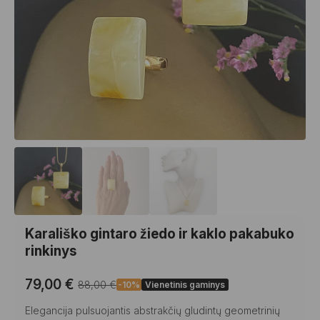
Karališko gintaro žiedo ir kaklo pakabuko
rinkinys
79,00
€
88,00
€
-10%
Vienetinis gaminys
Original
Current
price
price
Elegancija pulsuojantis abstrakčių gludintų geometrinių