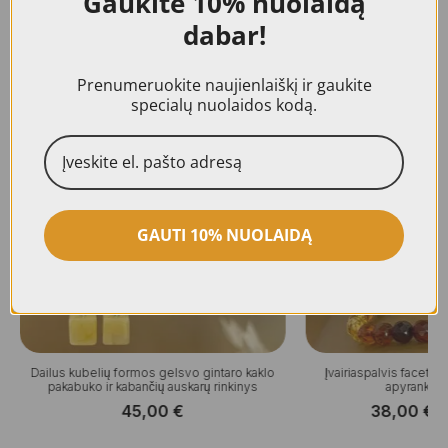
Gaukite
10% nuolaidą
dabar!
Panašūs produktai
Prenumeruokite naujienlaiškį ir gaukite
specialų nuolaidos kodą.
GAUTI 10% NUOLAIDĄ
Dailus kubelių formos gelsvo gintaro kaklo
Įvairiaspalvis facetuot
pakabuko ir kabančių auskarų rinkinys
apyrankės 
45,00
€
38,00
€
–
P
r