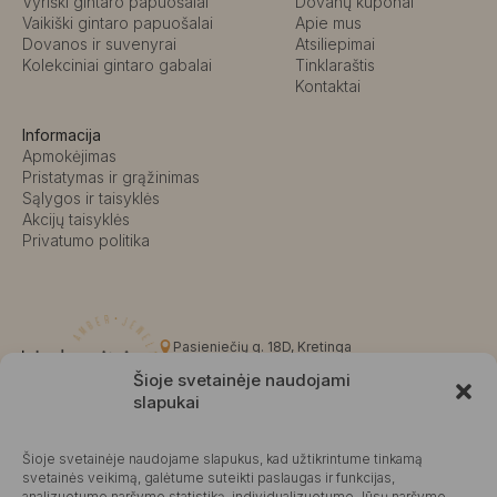
Vyriški gintaro papuošalai
Dovanų kuponai
Vaikiški gintaro papuošalai
Apie mus
Dovanos ir suvenyrai
Atsiliepimai
Kolekciniai gintaro gabalai
Tinklaraštis
Kontaktai
Informacija
Apmokėjimas
Pristatymas ir grąžinimas
Sąlygos ir taisyklės
Akcijų taisyklės
Privatumo politika
Pasieniečių g. 18D, Kretinga
+370 676 63691
Šioje svetainėje naudojami
info@kalvaite.lt
slapukai
Šioje svetainėje naudojame slapukus, kad užtikrintume tinkamą
Kalvaitė
svetainės veikimą, galėtume suteikti paslaugas ir funkcijas,
analizuotume naršymo statistiką, individualizuotume Jūsų naršymo