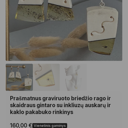
Prašmatnus graviruoto briedžio rago ir
skaidraus gintaro su inkliuzų auskarų ir
kaklo pakabuko rinkinys
160,00
€
Vienetinis gaminys