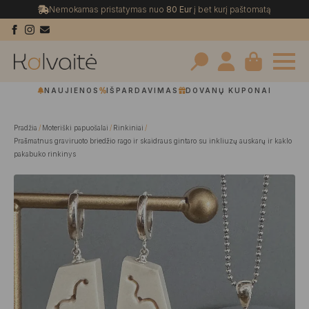
Nemokamas pristatymas nuo
80 Eur
į bet kurį paštomatą
Search
NAUJIENOS
IŠPARDAVIMAS
DOVANŲ KUPONAI
for:
Pradžia
Moteriški papuošalai
Rinkiniai
Prašmatnus graviruoto briedžio rago ir skaidraus gintaro su inkliuzų auskarų ir kaklo
pakabuko rinkinys