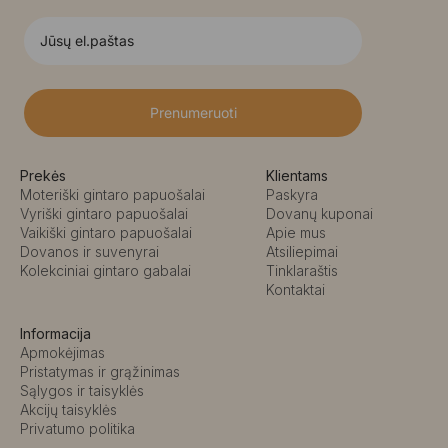
Prenumeruoti
Prekės
Klientams
Moteriški gintaro papuošalai
Paskyra
Vyriški gintaro papuošalai
Dovanų kuponai
Vaikiški gintaro papuošalai
Apie mus
Dovanos ir suvenyrai
Atsiliepimai
Kolekciniai gintaro gabalai
Tinklaraštis
Kontaktai
Informacija
Apmokėjimas
Pristatymas ir grąžinimas
Sąlygos ir taisyklės
Akcijų taisyklės
Privatumo politika