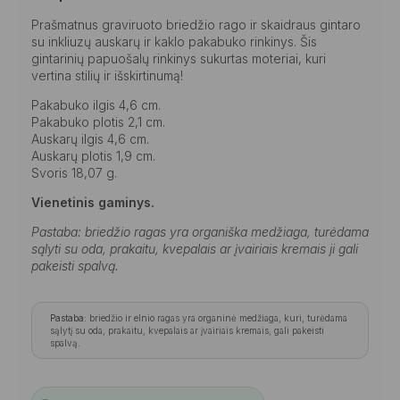
Prašmatnus graviruoto briedžio rago ir skaidraus gintaro
su inkliuzų auskarų ir kaklo pakabuko rinkinys. Šis
gintarinių papuošalų rinkinys sukurtas moteriai, kuri
vertina stilių ir išskirtinumą!
Pakabuko ilgis 4,6 cm.
Pakabuko plotis 2,1 cm.
Auskarų ilgis 4,6 cm.
Auskarų plotis 1,9 cm.
Svoris 18,07 g.
Vienetinis gaminys.
Pastaba: briedžio ragas yra organiška medžiaga, turėdama
sąlyti su oda, prakaitu, kvepalais ar įvairiais kremais ji gali
pakeisti spalvą.
Pastaba:
briedžio ir elnio ragas yra organinė medžiaga, kuri, turėdama
sąlytį su oda, prakaitu, kvepalais ar įvairiais kremais, gali pakeisti
spalvą.