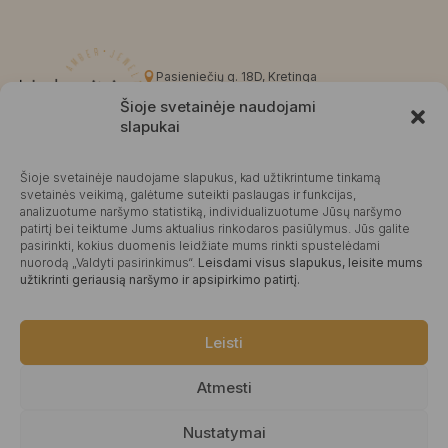
Pasieniečių g. 18D, Kretinga
+370 676 63691
Šioje svetainėje naudojami
info@kalvaite.lt
slapukai
Šioje svetainėje naudojame slapukus, kad užtikrintume tinkamą
Kalvaitė
svetainės veikimą, galėtume suteikti paslaugas ir funkcijas,
analizuotume naršymo statistiką, individualizuotume Jūsų naršymo
Produktų įvertinimas
4.99 / 5
Atsiliepimai
patirtį bei teiktume Jums aktualius rinkodaros pasiūlymus. Jūs galite
pasirinkti, kokius duomenis leidžiate mums rinkti spustelėdami
nuorodą „Valdyti pasirinkimus“.
Leisdami visus slapukus, leisite mums
užtikrinti geriausią naršymo ir apsipirkimo patirtį.
©2025 Visos teisės saugomos.
Leisti
Atmesti
Nustatymai