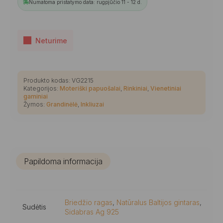
Numatoma pristatymo data: rugpjūčio 11 - 12 d.
Neturime
Produkto kodas:
VG2215
Kategorijos:
Moteriški papuošalai
,
Rinkiniai
,
Vienetiniai
gaminiai
Žymos:
Grandinėlė
,
Inkliuzai
Papildoma informacija
Briedžio ragas
,
Natūralus Baltijos gintaras
,
Sudėtis
Sidabras Ag 925