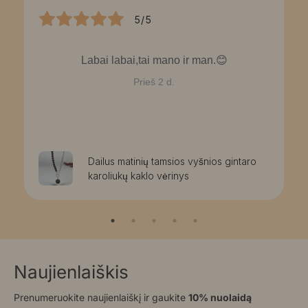
5/5
Labai labai,tai mano ir man.😊
Prieš 2 d.
Dailus matinių tamsios vyšnios gintaro
karoliukų kaklo vėrinys
Naujienlaiškis
Prenumeruokite naujienlaiškį ir gaukite
10% nuolaidą