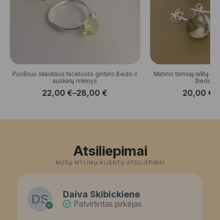
Puošnus skaidraus facetuoto gintaro žiedo ir
Matinis tamsių raštų gin
auskarų rinkinys
žiedo ri
22,00
€
–
28,00
€
20,00
€
–
Price
P
range:
r
22,00 €
2
through
t
28,00 €
3
Atsiliepimai
MŪSŲ MYLIMŲ KLIENTŲ ATSILIEPIMAI
Daiva Skibickiene
Patvirtintas pirkėjas