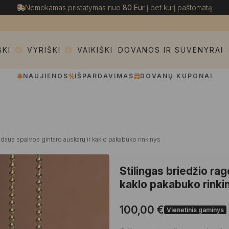
Nemokamas pristatymas nuo
80 Eur
į bet kurį paštomatą
ŠKI
VYRIŠKI
VAIKIŠKI
DOVANOS IR SUVENYRAI
NAUJIENOS
IŠPARDAVIMAS
DOVANŲ KUPONAI
edaus spalvos gintaro auskarų ir kaklo pakabuko rinkinys
Stilingas briedžio ra
kaklo pakabuko rinki
100,00
€
Vienetinis gaminys