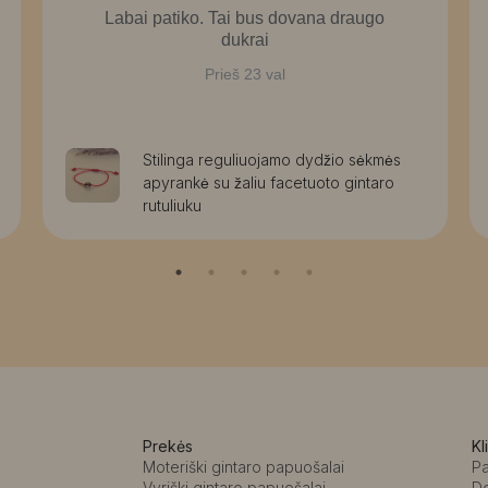
Labai patiko. Tai bus dovana draugo
dukrai
Prieš 23 val
Stilinga reguliuojamo dydžio sėkmės
apyrankė su žaliu facetuoto gintaro
rutuliuku
Prekės
Kl
Moteriški gintaro papuošalai
P
Vyriški gintaro papuošalai
D