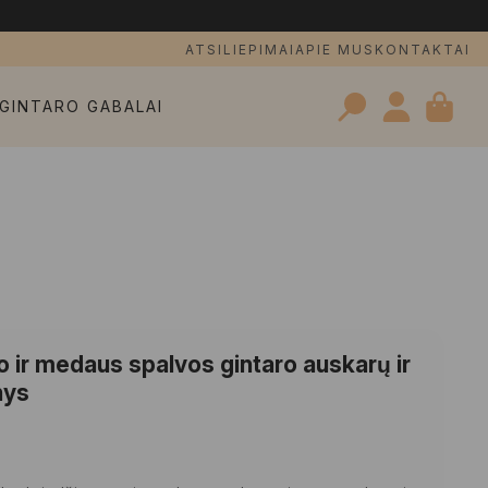
ATSILIEPIMAI
APIE MUS
KONTAKTAI
GINTARO GABALAI
Search
for:
go ir medaus spalvos gintaro auskarų ir
nys