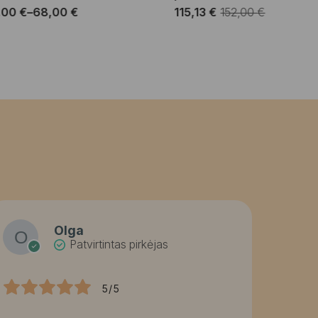
,00
€
–
68,00
€
115,13
€
152,00
€
Price
Original
Current
range:
price
price
38,00 €
was:
is:
through
152,00 €.
115,13 €.
68,00 €
Olga
Patvirtintas pirkėjas
5/5