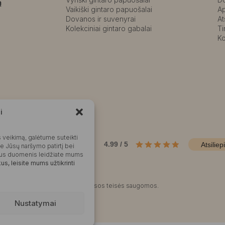
ą
Vaikiški gintaro papuošalai
A
Dovanos ir suvenyrai
At
Kolekciniai gintaro gabalai
Ti
Ko
i
Kalvaitė
 veikimą, galėtume suteikti
Produktų įvertinimas
4.99 / 5
Atsiliep
me Jūsų naršymo patirtį bei
okius duomenis leidžiate mums
s, leisite mums užtikrinti
©2025 Visos teisės saugomos.
Nustatymai