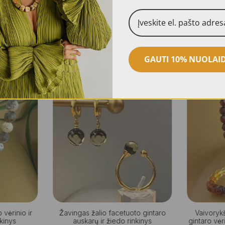
GAUTI 10% NUOLAI
vėrinio ir
Žavingas žalio facetuoto gintaro
Vaivoryks
nkinys
auskarų ir žiedo rinkinys
gintaro vėr