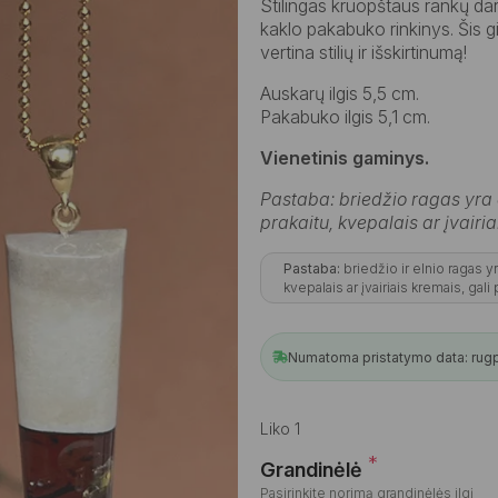
Stilingas kruopštaus rankų dar
kaklo pakabuko rinkinys. Šis gi
vertina stilių ir išskirtinumą!
Auskarų ilgis 5,5 cm.
Pakabuko ilgis 5,1 cm.
Vienetinis gaminys.
Pastaba: briedžio ragas yra
prakaitu, kvepalais ar įvairia
Pastaba:
briedžio ir elnio ragas y
kvepalais ar įvairiais kremais, gali
Numatoma pristatymo data: rugpj
Liko 1
*
Grandinėlė
Pasirinkite norimą grandinėlės ilgį