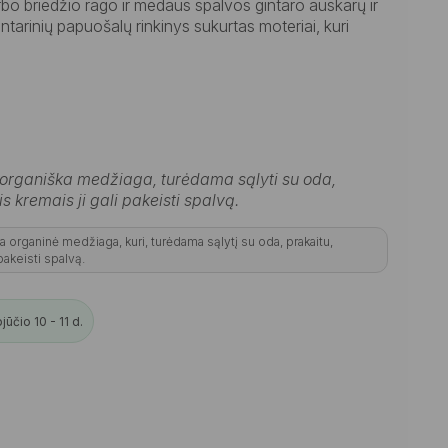
bo briedžio rago ir medaus spalvos gintaro auskarų ir
ntarinių papuošalų rinkinys sukurtas moteriai, kuri
 organiška medžiaga, turėdama sąlyti su oda,
is kremais ji gali pakeisti spalvą.
ra organinė medžiaga, kuri, turėdama sąlytį su oda, prakaitu,
 pakeisti spalvą.
ūčio 10 - 11 d.