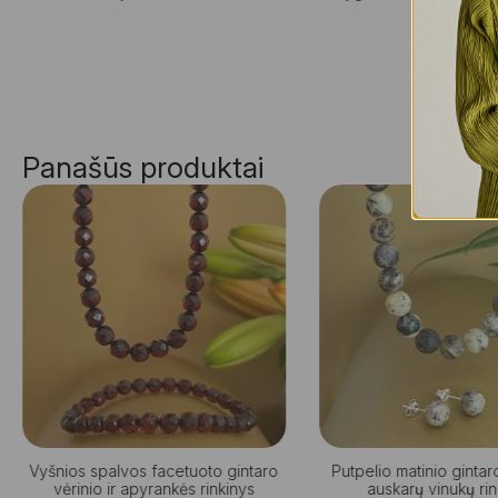
Panašūs produktai
Vyšnios spalvos facetuoto gintaro
Putpelio matinio gintaro 
vėrinio ir apyrankės rinkinys
auskarų vinukų ri