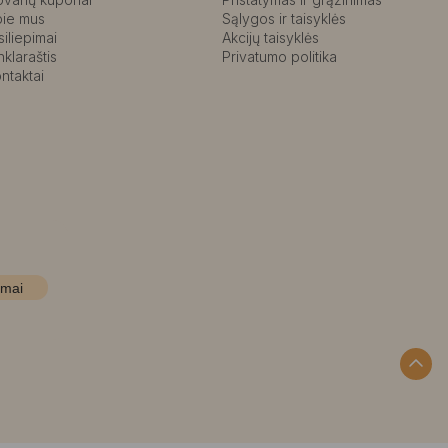
pie mus
Sąlygos ir taisyklės
siliepimai
Akcijų taisyklės
nklaraštis
Privatumo politika
ntaktai
imai