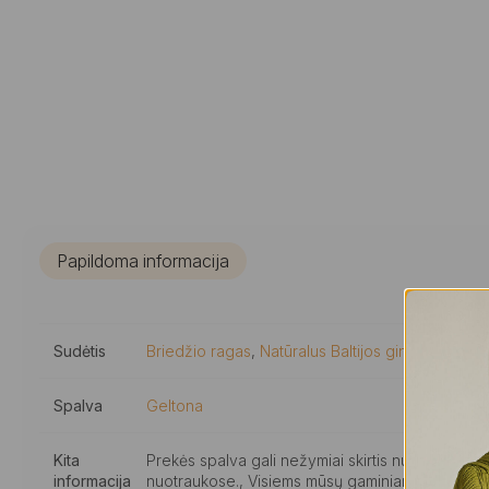
Papildoma informacija
Sudėtis
Briedžio ragas
,
Natūralus Baltijos gintaras
,
Sida
Spalva
Geltona
Kita
Prekės spalva gali nežymiai skirtis nuo elektro
informacija
nuotraukose., Visiems mūsų gaminiams suteikiam