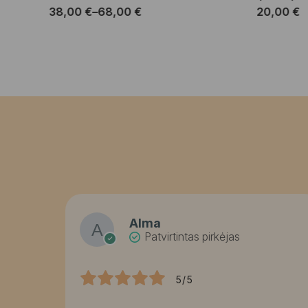
38,00
€
–
68,00
€
20,00
€
Price
range:
38,00 €
through
68,00 €
Alma
Patvirtintas pirkėjas
5/5