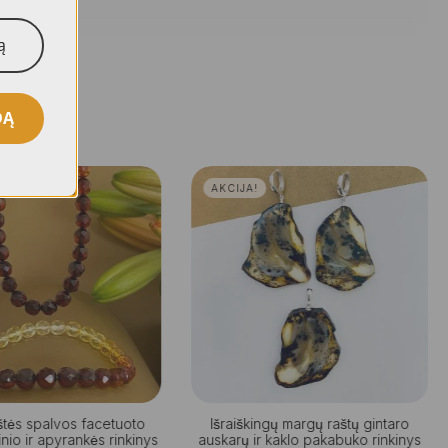
DĄ
AKCIJA!
̌tės spalvos facetuoto
Išraiškingų margų raštų gintaro
inio ir apyrankės rinkinys
auskarų ir kaklo pakabuko rinkinys