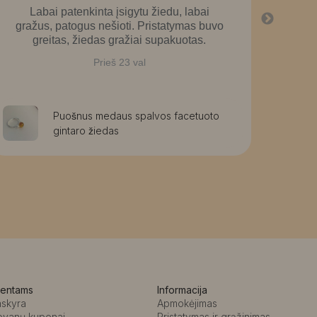
Labai patenkinta įsigytu žiedu, labai
La
gražus, patogus nešioti. Pristatymas buvo
greitas, žiedas gražiai supakuotas.
Prieš 23 val
Puošnus medaus spalvos facetuoto
gintaro žiedas
ientams
Informacija
askyra
Apmokėjimas
ovanų kuponai
Pristatymas ir grąžinimas