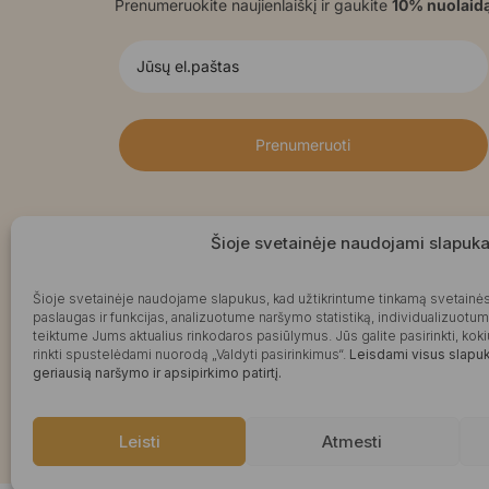
Prenumeruokite naujienlaiškį ir gaukite
10% nuolaid
Prenumeruoti
Šioje svetainėje naudojami slapuka
Šioje svetainėje naudojame slapukus, kad užtikrintume tinkamą svetainės
paslaugas ir funkcijas, analizuotume naršymo statistiką, individualizuotu
teiktume Jums aktualius rinkodaros pasiūlymus. Jūs galite pasirinkti, k
rinkti spustelėdami nuorodą „Valdyti pasirinkimus“.
Leisdami visus slapuku
geriausią naršymo ir apsipirkimo patirtį.
Leisti
Atmesti